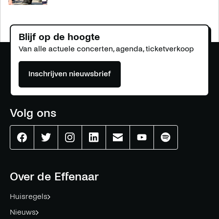
Blijf op de hoogte
Van alle actuele concerten, agenda, ticketverkoop
Inschrijven nieuwsbrief
Volg ons
Effenaar
Effenaar
Effenaar
Effenaar
Effenaar
Effenaar
Effenaar
op
op
op
op
op
op
op
facebook
twitter
instagram
linkedin
mail
youtube
spotify
Over de Effenaar
Huisregels
Nieuws