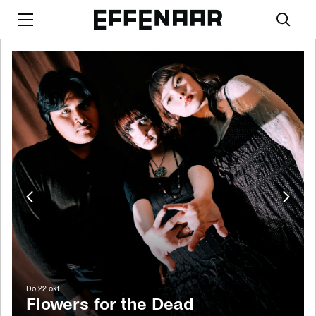
Vorige
Volge
afbeelding
afbee
do 22 okt
Flowers for the Dead