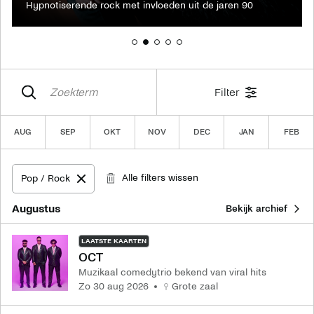
Hypnotiserende rock met invloeden uit de jaren 90
Filter
AUG
SEP
OKT
NOV
DEC
JAN
FEB
Alle filters wissen
Pop / Rock
Verwijder filter Pop / Rock
augustus
Bekijk archief
LAATSTE KAARTEN
OCT
Muzikaal comedytrio bekend van viral hits
zo 30 aug 2026
Grote zaal