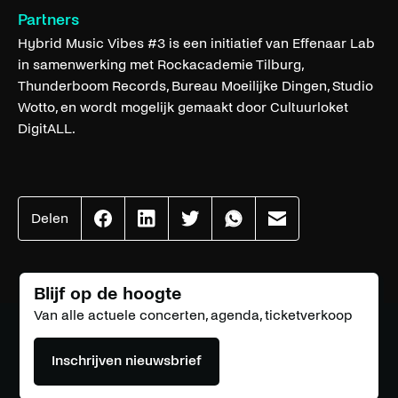
Partners
Hybrid Music Vibes #3 is een initiatief van Effenaar Lab
in samenwerking met Rockacademie Tilburg,
Thunderboom Records, Bureau Moeilijke Dingen, Studio
Wotto, en wordt mogelijk gemaakt door Cultuurloket
DigitALL.
Delen
Effenaar
Effenaar
Effenaar
Effenaar
Effenaar
op
op
op
op
op
facebook
linkedin
twitter
whatsapp
mail
Blijf op de hoogte
Van alle actuele concerten, agenda, ticketverkoop
Inschrijven nieuwsbrief