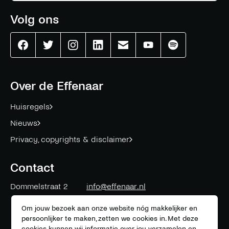
Volg ons
Effenaar
Effenaar
Effenaar
Effenaar
Effenaar
Effenaar
Effenaar
op
op
op
op
op
op
op
facebook
twitter
instagram
linkedin
mail
youtube
spotify
Over de Effenaar
Huisregels
Nieuws
Privacy, copyrights & disclaimer
Contact
Dommelstraat 2
info@effenaar.nl
5611 CK
Eindhoven
+31 (0)40 311 83 12
Om jouw bezoek aan onze website nóg makkelijker en
persoonlijker te maken, zetten we cookies in. Met deze
cookies kunnen wij informatie over jou verzamelen en