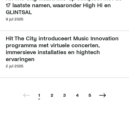
17 laatste namen, waaronder High Hi en
GLINTSAL
9 jul 2025
Hit The City introduceert Music Innovation
programma met virtuele concerten,
immersieve installaties en hightech
ervaringen
2 jul 2025
1
2
3
4
5
Vorige
Volgende
pagina
pagina