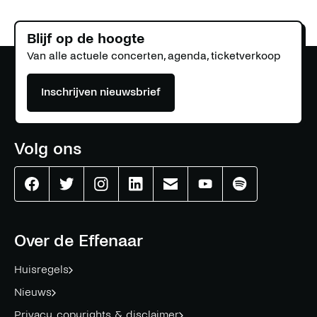
Blijf op de hoogte
Van alle actuele concerten, agenda, ticketverkoop
Inschrijven nieuwsbrief
Volg ons
Effenaar
Effenaar
Effenaar
Effenaar
Effenaar
Effenaar
Effenaar
op
op
op
op
op
op
op
facebook
twitter
instagram
linkedin
mail
youtube
spotify
Over de Effenaar
Huisregels
Nieuws
Privacy, copyrights & disclaimer