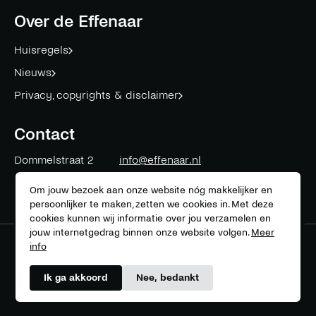
facebook
twitter
instagram
linkedin
mail
youtube
spotify
Over de Effenaar
Huisregels
Nieuws
Privacy, copyrights & disclaimer
Contact
Dommelstraat 2
info@effenaar.nl
5611 CK
Eindhoven
+31 (0)40 311 83 12
Om jouw bezoek aan onze website nóg makkelijker en
persoonlijker te maken, zetten we cookies in. Met deze
cookies kunnen wij informatie over jou verzamelen en
jouw internetgedrag binnen onze website volgen.
Meer
info
Meer over onze partners
Ik ga akkoord
Nee, bedankt