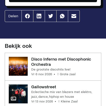
Delen
Effenaar
Effenaar
Effenaar
Effenaar
Effenaar
op
op
op
op
op
facebook
linkedin
twitter
whatsapp
mail
Bekijk ook
Disco Inferno met Discophonic
Orchestra
De grootste discohits live!
vr 6 nov 2026
Grote zaal
Gallowstreet
Eclectische mix van blazers met elektro,
jazz, dance, hiphop en house
vr 13 nov 2026
Kleine Zaal