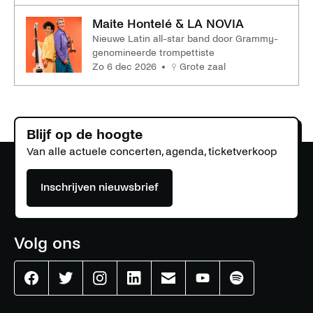
Maite Hontelé & LA NOVIA
Nieuwe Latin all-star band door Grammy-
genomineerde trompettiste
zo 6 dec 2026
Grote zaal
Blijf op de hoogte
Van alle actuele concerten, agenda, ticketverkoop
Inschrijven nieuwsbrief
Volg ons
Effenaar
Effenaar
Effenaar
Effenaar
Effenaar
Effenaar
Effenaar
op
op
op
op
op
op
op