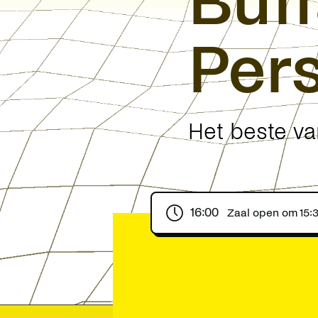
Buf
Pers
Het beste va
16:00
Zaal open om
15: