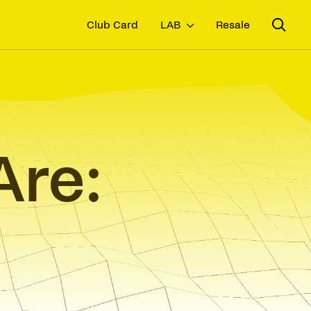
Club Card
LAB
Resale
re: