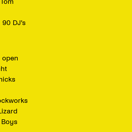
o Tom
 90 DJ's
n open
cht
hicks
lockworks
Lizard
 Boys