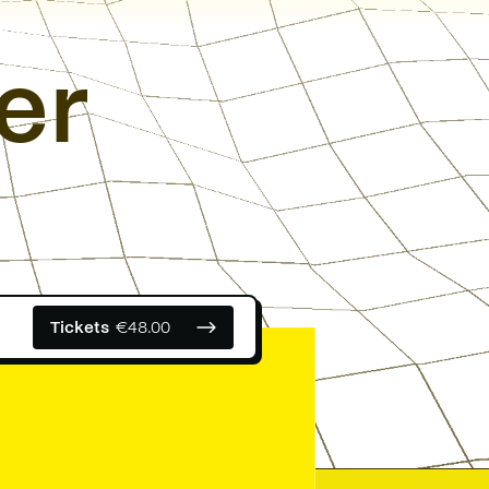
er
Tickets
€
48.00