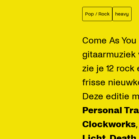
Pop / Rock
heavy
Come As You A
gitaarmuziek v
zie je 12 roc
frisse nieuwk
Deze editie 
Personal Tra
Clockworks
Licht
,
Death 