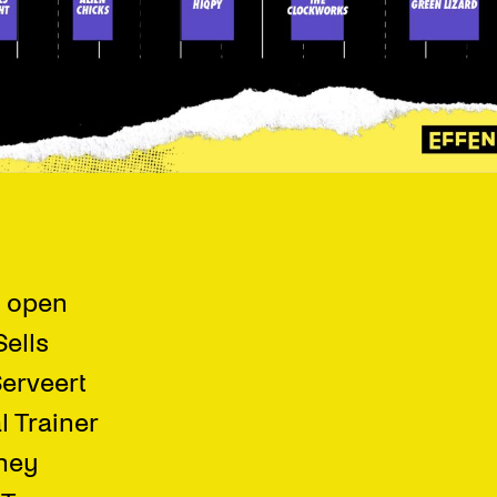
n open
Sells
Serveert
l Trainer
ney