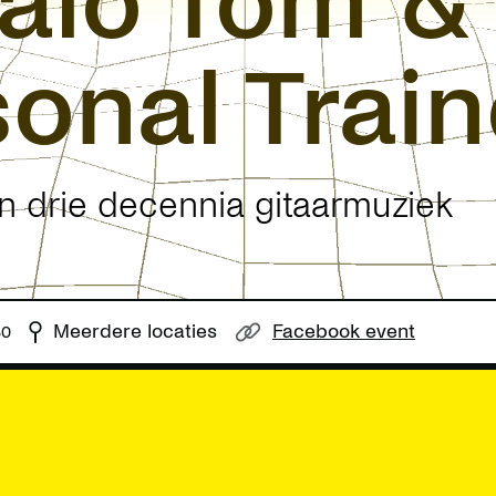
falo Tom &
onal Train
n drie decennia gitaarmuziek
Meerdere locaties
Facebook event
30