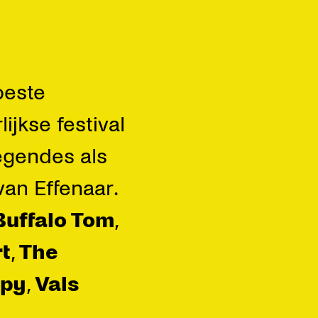
beste
ijkse festival
legendes als
van Effenaar.
Buffalo Tom
,
rt
,
The
py
,
Vals