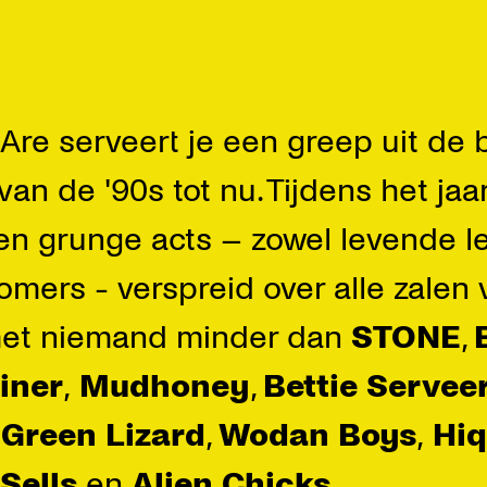
re serveert je een greep uit de 
an de '90s tot nu. Tijdens het jaarl
k en grunge acts – zowel levende 
omers - verspreid over alle zalen 
met niemand minder dan
STONE
,
iner
,
Mudhoney
,
Bettie Servee
,
Green Lizard
,
Wodan Boys
,
Hiq
Sells
en
Alien Chicks
.