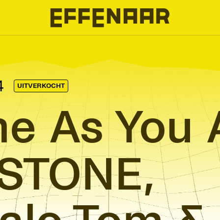
4
UITVERKOCHT
e As You A
 STONE,