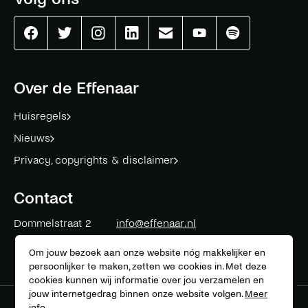
Effenaar
Effenaar
Effenaar
Effenaar
Effenaar
Effenaar
Effenaar
op
op
op
op
op
op
op
facebook
twitter
instagram
linkedin
mail
youtube
spotify
Over de Effenaar
Huisregels
Nieuws
Privacy, copyrights & disclaimer
Contact
Dommelstraat 2
info@effenaar.nl
5611 CK
Eindhoven
+31 (0)40 311 83 12
Om jouw bezoek aan onze website nóg makkelijker en
persoonlijker te maken, zetten we cookies in. Met deze
cookies kunnen wij informatie over jou verzamelen en
jouw internetgedrag binnen onze website volgen.
Meer
info