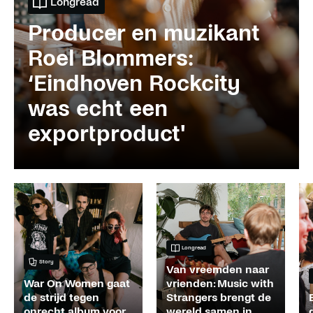
Longread
Producer en muzikant
Roel Blommers:
‘Eindhoven Rockcity
was echt een
exportproduct'
Longread
Story
Van vreemden naar
War On Women gaat
vrienden: Music with
de strijd tegen
Strangers brengt de
onrecht album voor
wereld samen in