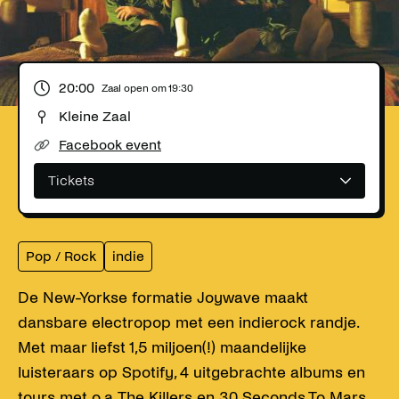
20:00
Zaal open om
19:30
Kleine Zaal
Facebook event
Tickets
Pop / Rock
indie
De New-Yorkse formatie Joywave maakt
dansbare electropop met een indierock randje.
Met maar liefst 1,5 miljoen(!) maandelijke
luisteraars op Spotify, 4 uitgebrachte albums en
tours met o.a. The Killers en 30 Seconds To Mars,