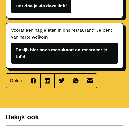
Dat doe je via deze link!
Vooraf een hapje eten in ons restaurant? Je bent
van harte welkom.
Bekijk hier onze menukaart en reserveer je
tafel
Delen
Effenaar
Effenaar
Effenaar
Effenaar
Effenaar
op
op
op
op
op
facebook
linkedin
twitter
whatsapp
mail
Bekijk ook