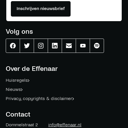
Inschrijven nieuwsbrief
Volg ons
Effenaar
Effenaar
Effenaar
Effenaar
Effenaar
Effenaar
Effenaar
op
op
op
op
op
op
op
facebook
twitter
instagram
linkedin
mail
youtube
spotify
Over de Effenaar
Huisregels
Nieuws
Privacy, copyrights & disclaimer
Contact
Dommelstraat 2
info@effenaar.nl