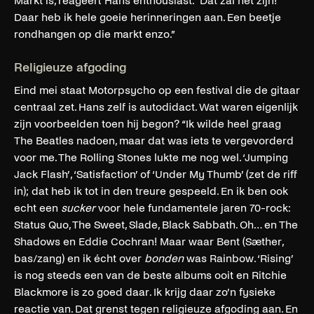
Markt is, reageert Hans enthousiast. “Dat zal het zijn!
Daar heb ik hele goeie herinneringen aan. Een beetje
rondhangen op die markt enzo.”
Religieuze afgoding
Eind mei staat Motorpsycho op een festival die de gitaar
centraal zet. Hans zelf is autodidact. Wat waren eigenlijk
zijn voorbeelden toen hij begon? “Ik wilde heel graag
The Beatles nadoen, maar dat was iets te vergevorderd
voor me. The Rolling Stones lukte me nog wel. ‘Jumping
Jack Flash’, ‘Satisfaction’ of ‘Under My Thumb’ (zet de riff
in); dat heb ik tot in den treure gespeeld. En ik ben ook
echt een
sucker
voor hele fundamentele jaren 70-rock:
Status Quo, The Sweet, Slade, Black Sabbath. Oh… en The
Shadows en Eddie Cochran! Maar waar Bent (Sæther,
bas/zang) en ik écht over
bonden
was Rainbow. ‘Rising’
is nog steeds een van de beste albums ooit en Ritchie
Blackmore is zo goed daar. Ik krijg daar zo’n fysieke
reactie van. Dat grenst tegen religieuze afgoding aan. En