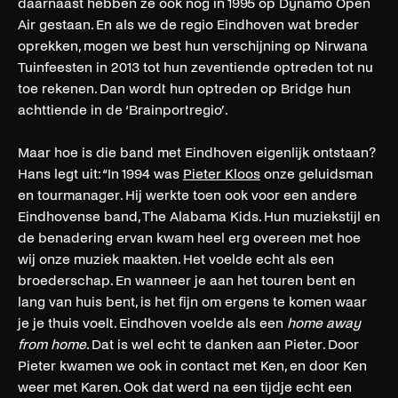
daarnaast hebben ze ook nog in 1995 op Dynamo Open
Air gestaan. En als we de regio Eindhoven wat breder
oprekken, mogen we best hun verschijning op Nirwana
Tuinfeesten in 2013 tot hun zeventiende optreden tot nu
toe rekenen. Dan wordt hun optreden op Bridge hun
achttiende in de ‘Brainportregio’.
Maar hoe is die band met Eindhoven eigenlijk ontstaan?
Hans legt uit: “In 1994 was
Pieter Kloos
onze geluidsman
en tourmanager. Hij werkte toen ook voor een andere
Eindhovense band, The Alabama Kids. Hun muziekstijl en
de benadering ervan kwam heel erg overeen met hoe
wij onze muziek maakten. Het voelde echt als een
broederschap. En wanneer je aan het touren bent en
lang van huis bent, is het fijn om ergens te komen waar
je je thuis voelt. Eindhoven voelde als een
home away
from home
. Dat is wel echt te danken aan Pieter. Door
Pieter kwamen we ook in contact met Ken, en door Ken
weer met Karen. Ook dat werd na een tijdje echt een