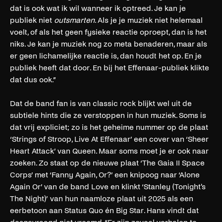
dat is ook wat ik wil wanneer ik optreed. Je kan je
publiek niet
outsmarten
. Als je je muziek niet helemaal
voelt, of als het geen fysieke reactie oproept, dan is het
niks. Je kan je muziek nog zo meta benaderen, maar als
er geen lichamelijke reactie is, dan houdt het op. En je
publiek heeft dat door. En bij het Effenaar-publiek klikte
dat dus ook.”
Dat de band fan is van classic rock blijkt wel uit de
subtiele hints die ze verstoppen in hun muziek. Soms is
dat vrij expliciet; zo is het geheime nummer op de plaat
‘Strings of Stroop, Live At Effenaar’ een cover van ‘Sheer
Heart Attack’ van Queen. Maar soms moet je er ook naar
zoeken. Zo staat op de nieuwe plaat ‘The Gaia II Space
Corps’ met ‘Fanny Again, Or?’ een knipoog naar ‘Alone
Again Or’ van de band Love en klinkt ‘Stanley (Tonight's
The Night)’
van hun naamloze plaat uit 2025 als een
eerbetoon aan Status Quo én Big Star. Hans vindt dat