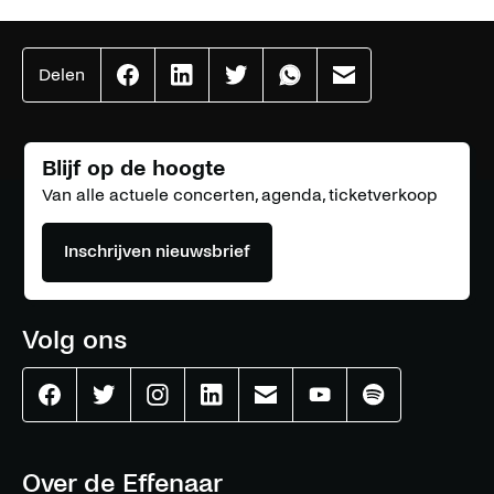
Delen
Effenaar
Effenaar
Effenaar
Effenaar
Effenaar
op
op
op
op
op
facebook
linkedin
twitter
whatsapp
mail
Blijf op de hoogte
Van alle actuele concerten, agenda, ticketverkoop
Inschrijven nieuwsbrief
Volg ons
Effenaar
Effenaar
Effenaar
Effenaar
Effenaar
Effenaar
Effenaar
op
op
op
op
op
op
op
facebook
twitter
instagram
linkedin
mail
youtube
spotify
Over de Effenaar