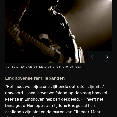
Vorige
Volge
afbeelding
afbee
1
/
2
Foto: Rene Vanes | Motorpsycho in Effenaar 1993
Eindhovense familiebanden
“Het moet wel bijna ons vijftiende optreden zijn, niet”,
antwoordt Hans ietwat weifelend op de vraag hoeveel
keer ze in Eindhoven hebben gespeeld. Hij heeft het
bijna goed. Hun optreden tijdens Bridge zal hun
zestiende zijn binnen de muren van Effenaar. Maar