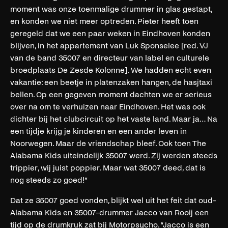
moment was onze toenmalige drummer in glas gestapt,
en konden we niet meer optreden. Pieter heeft toen
geregeld dat we een paar weken in Eindhoven konden
blijven, in het appartement van Luk Sponselee [red. VJ
van de band 35007 en directeur van label en culturele
broedplaats De Zesde Kolonne]. We hadden echt even
vakantie: een beetje in platenzaken hangen, de hasjtaxi
bellen. Op een gegeven moment dachten we er serieus
over na om te verhuizen naar Eindhoven. Het was ook
dichter bij het clubcircuit op het vaste land. Maar ja… Na
een tijdje krijg je kinderen en een ander leven in
Noorwegen. Maar de vriendschap bleef. Ook toen The
Alabama Kids uiteindelijk 35007 werd. Zij werden steeds
trippier, wij juist poppier. Maar wat 35007 deed, dat is
nog steeds zo goed!”
Dat ze 35007 goed vonden, blijkt wel uit het feit dat oud-
Alabama Kids en 35007-drummer Jacco van Rooij een
tijd op de drumkruk zat bij Motorpsycho. “Jacco is een