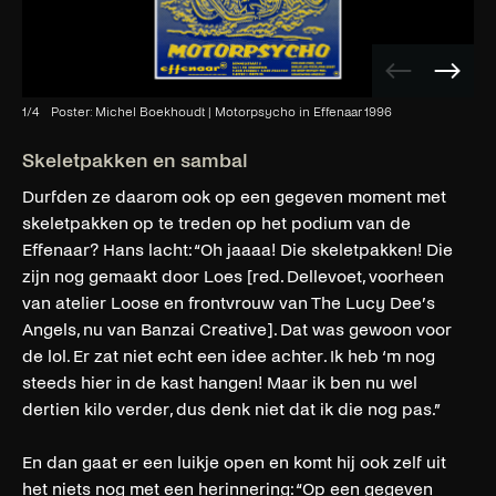
Vorige
Volge
afbeelding
afbee
1
/
4
Poster: Michel Boekhoudt | Motorpsycho in Effenaar 1996
Skeletpakken en sambal
Durfden ze daarom ook op een gegeven moment met
skeletpakken op te treden op het podium van de
Effenaar? Hans lacht: “Oh jaaaa! Die skeletpakken! Die
zijn nog gemaakt door Loes [red. Dellevoet, voorheen
van atelier Loose en frontvrouw van The Lucy Dee’s
Angels, nu van Banzai Creative]. Dat was gewoon voor
de lol. Er zat niet echt een idee achter. Ik heb ‘m nog
steeds hier in de kast hangen! Maar ik ben nu wel
dertien kilo verder, dus denk niet dat ik die nog pas.”
En dan gaat er een luikje open en komt hij ook zelf uit
het niets nog met een herinnering: “Op een gegeven