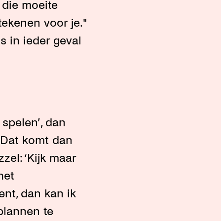
 die moeite
tekenen voor je."
s in ieder geval
e spelen’, dan
 Dat komt dan
zzel: ‘Kijk maar
het
nt, dan kan ik
plannen te