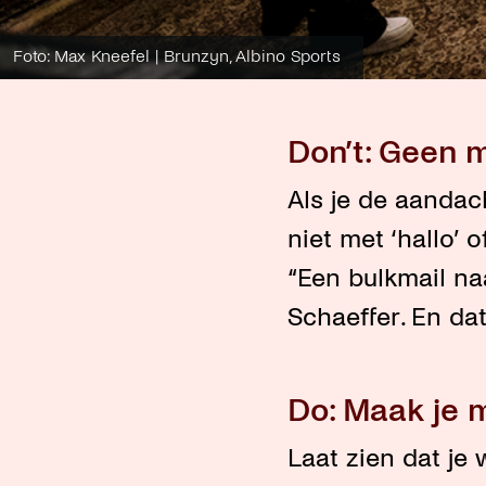
Foto: Max Kneefel | Brunzyn, Albino Sports
Don’t: Geen 
Als je de aandac
niet met ‘hallo’
“Een bulkmail naa
Schaeffer. En dat 
Do: Maak je 
Laat zien dat je 