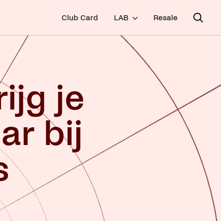
Club Card
LAB
Resale
ijg je
ar bij
s