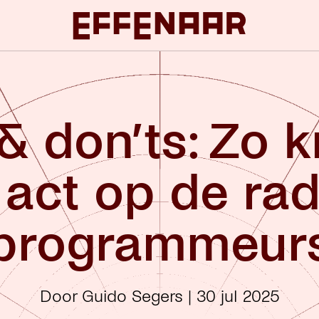
& don’ts: Zo kr
act op de rad
programmeur
Door Guido Segers
|
30 jul 2025