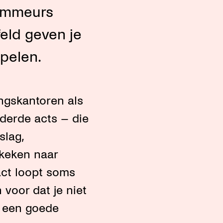
rammeurs
eld geven je
 spelen.
ingskantoren als
aderde acts – die
slag,
ekeken naar
act loopt soms
 voor dat je niet
e een goede