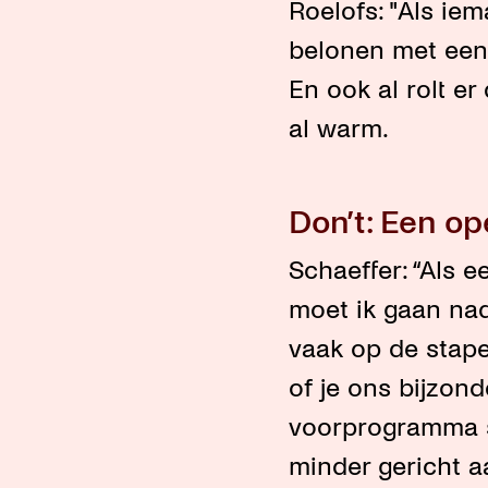
Roelofs: "Als iem
belonen met een 
En ook al rolt er
al warm.
Don’t: Een o
Schaeffer: “Als ee
moet ik gaan na
vaak op de stapel 
of je ons bijzonde
voorprogramma st
minder gericht a