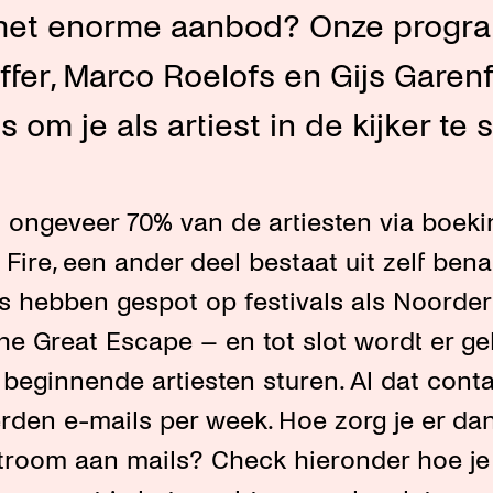
 het enorme aanbod? Onze prog
fer, Marco Roelofs en Gijs Garenf
s om je als artiest in de kijker te
t ongeveer 70% van de artiesten via boek
 Fire, een ander deel bestaat uit zelf ben
 hebben gespot op festivals als Noorder
e Great Escape – en tot slot wordt er g
beginnende artiesten sturen. Al dat cont
rden e-mails per week. Hoe zorg je er dan
stroom aan mails? Check hieronder hoe j