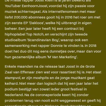
De Friese rapper Joost Klein is al jaren bekend als
YouTuber EenhoornJoost, voordat hij zijn passie voor
muziek achternagaat. Als internetfenomeen met maar
liefst 200.000 abonnees gooit hij in 2016 het roer om met
zijn eerste EP 'Dakloos', welke hij uitbrengt in eigen
beheer. Een jaar later heeft hij een contract bij
hiphoplabel Top Notch, en verschijnt zijn tweede
studioalbum 'Scandinavian Boy', waarop ook een
samenwerking met rapper Donnie te vinden is. In 2018
doet het duo dit nog eens dunnetjes over, maar dan voor
hun gezamenlijke album 'M Van Marketing'.
Enkele maanden na de release laat Joost in de Grote
Zaal van Effenaar zien wat voor rasartiest hij is. Het staat
stampvol, er zijn moshpits en de jonge muzikant gaat
keihard. Niet meer dan logisch dat hij een jaar later het
podium bestijgt van zowat ieder groot festival in
Nederland. Na de coronaperiode keert hij zonder
problemen terug van nooit echt weggeweest en geeft hij