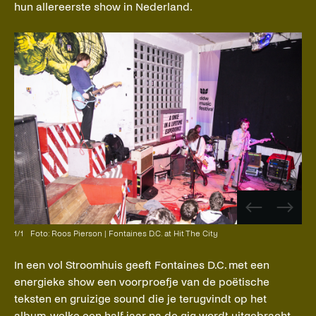
hun allereerste show in Nederland.
Vorige
Volge
afbeelding
afbee
1
/
1
Foto: Roos Pierson | Fontaines D.C. at Hit The City
In een vol Stroomhuis geeft Fontaines D.C. met een
energieke show een voorproefje van de poëtische
teksten en gruizige sound die je terugvindt op het
album, welke een half jaar na de gig wordt uitgebracht.