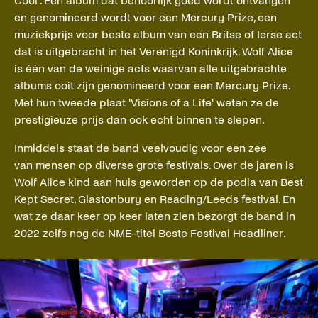
Cool'. Een album dat behoorlijk goed wordt ontvangen
en genomineerd wordt voor een Mercury Prize, een
muziekprijs voor beste album van een Britse of Ierse act
dat is uitgebracht in het Verenigd Koninkrijk. Wolf Alice
is één van de weinige acts waarvan alle uitgebrachte
albums ooit zijn genomineerd voor een Mercury Prize.
Met hun tweede plaat 'Visions of a Life' weten ze de
prestigieuze prijs dan ook echt binnen te slepen.
Inmiddels staat de band veelvoudig voor een zee
van mensen op diverse grote festivals. Over de jaren is
Wolf Alice kind aan huis geworden op de podia van Best
Kept Secret, Glastonbury en Reading/Leeds festival. En
wat ze daar keer op keer laten zien bezorgt de band in
2022 zelfs nog de NME-titel Beste Festival Headliner.