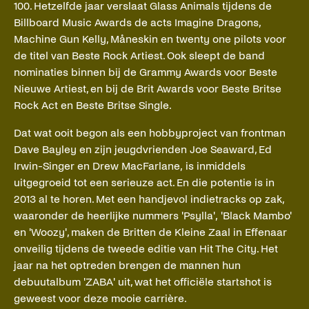
100. Hetzelfde jaar verslaat Glass Animals tijdens de
Billboard Music Awards de acts Imagine Dragons,
Machine Gun Kelly, Måneskin en twenty one pilots voor
de titel van Beste Rock Artiest. Ook sleept de band
nominaties binnen bij de Grammy Awards voor Beste
Nieuwe Artiest, en bij de Brit Awards voor Beste Britse
Rock Act en Beste Britse Single.
Dat wat ooit begon als een hobbyproject van frontman
Dave Bayley en zijn jeugdvrienden Joe Seaward, Ed
Irwin-Singer en Drew MacFarlane, is inmiddels
uitgegroeid tot een serieuze act. En die potentie is in
2013 al te horen. Met een handjevol indietracks op zak,
waaronder de heerlijke nummers 'Psylla', 'Black Mambo'
en 'Woozy', maken de Britten de Kleine Zaal in Effenaar
onveilig tijdens de tweede editie van Hit The City. Het
jaar na het optreden brengen de mannen hun
debuutalbum 'ZABA' uit, wat het officiële startshot is
geweest voor deze mooie carrière.