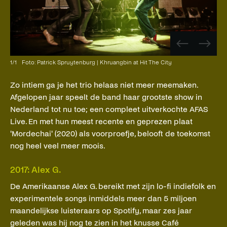
Vorige
Volge
afbeelding
afbee
1
/
1
Foto: Patrick Spruytenburg | Khruangbin at Hit The City
Zo intiem ga je het trio helaas niet meer meemaken.
Afgelopen jaar speelt de band haar grootste show in
Nederland tot nu toe; een compleet uitverkochte AFAS
Live. En met hun meest recente en geprezen plaat
'Mordechai' (2020) als voorproefje, belooft de toekomst
nog heel veel meer moois.
2017: Alex G.
De Amerikaanse Alex G. bereikt met zijn lo-fi indiefolk en
experimentele songs inmiddels meer dan 5 miljoen
maandelijkse luisteraars op Spotify, maar zes jaar
geleden was hij nog te zien in het knusse Café