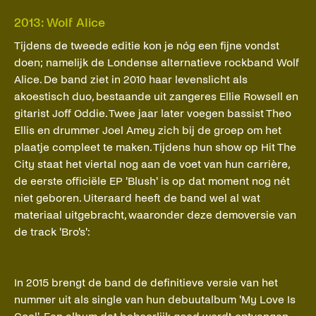
2013: Wolf Alice
Tijdens de tweede editie kon je nóg een fijne vondst
doen; namelijk de Londense alternatieve rockband Wolf
Alice. De band ziet in 2010 haar levenslicht als
akoestisch duo, bestaande uit zangeres Ellie Rowsell en
gitarist Joff Oddie. Twee jaar later voegen bassist Theo
Ellis en drummer Joel Amey zich bij de groep om het
plaatje compleet te maken. Tijdens hun show op Hit The
City staat het viertal nog aan de voet van hun carrière,
de eerste officiële EP 'Blush' is op dat moment nog nét
niet geboren. Uiteraard heeft de band wel al wat
materiaal uitgebracht, waaronder deze demoversie van
de track 'Bro's':
benfrost01
·
Wolf Alice - Bros (Original Version)
In 2015 brengt de band de definitieve versie van het
nummer uit als single van hun debuutalbum 'My Love Is