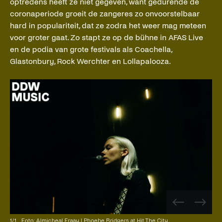
optredens heeft ze niet gegeven, want gedurende de
coronaperiode groeit de zangeres zo onvoorstelbaar
hard in populariteit, dat ze zodra het weer mag meteen
voor groter gaat. Zo stapt ze op de bühne in AFAS Live
en de podia van grote festivals als Coachella,
Glastonbury, Rock Werchter en Lollapalooza.
Vorige
Volge
afbeelding
afbee
1
/
1
Foto: Almicheal Fraay | Phoebe Bridgers at Hit The City