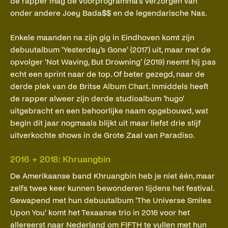
de rapper mag de voorprogramma's verzorgen van
onder andere Joey Bada$$ en de legendarische Nas.
Enkele maanden na zijn gig in Eindhoven komt zijn
debuutalbum 'Yesterday's Gone' (2017) uit, maar met de
opvolger 'Not Waving, But Drowning' (2019) neemt hij pas
echt een sprint naar de top. Of beter gezegd, naar de
derde plek van de Britse Album Chart. Inmiddels heeft
de rapper alweer zijn derde studioalbum 'hugo'
uitgebracht en een behoorlijke naam opgebouwd, wat
begin dit jaar nogmaals blijkt uit maar liefst drie stijf
uitverkochte shows in de Grote Zaal van Paradiso.
2016 + 2018: Khruangbin
De Amerikaanse band Khruangbin heb je niet één, maar
zelfs twee keer kunnen bewonderen tijdens het festival.
Gewapend met hun debuutalbum 'The Universe Smiles
Upon You' komt het Texaanse trio in 2016 voor het
allereerst naar Nederland om FIFTH te vullen met hun