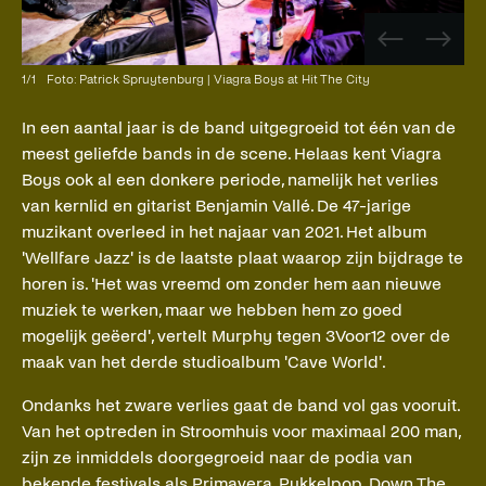
Vorige
Volge
afbeelding
afbee
1
/
1
Foto: Patrick Spruytenburg | Viagra Boys at Hit The City
In een aantal jaar is de band uitgegroeid tot één van de
meest geliefde bands in de scene. Helaas kent Viagra
Boys ook al een donkere periode, namelijk het verlies
van kernlid en gitarist Benjamin Vallé. De 47-jarige
muzikant overleed in het najaar van 2021. Het album
'Wellfare Jazz' is de laatste plaat waarop zijn bijdrage te
horen is. 'Het was vreemd om zonder hem aan nieuwe
muziek te werken, maar we hebben hem zo goed
mogelijk geëerd', vertelt Murphy tegen 3Voor12 over de
maak van het derde studioalbum 'Cave World'.
Ondanks het zware verlies gaat de band vol gas vooruit.
Van het optreden in Stroomhuis voor maximaal 200 man,
zijn ze inmiddels doorgegroeid naar de podia van
bekende festivals als Primavera, Pukkelpop, Down The