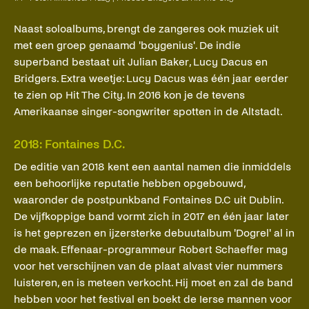
Naast soloalbums, brengt de zangeres ook muziek uit
met een groep genaamd 'boygenius'. De indie
superband bestaat uit Julian Baker, Lucy Dacus en
Bridgers. Extra weetje: Lucy Dacus was één jaar eerder
te zien op Hit The City. In 2016 kon je de tevens
Amerikaanse singer-songwriter spotten in de Altstadt.
2018: Fontaines D.C.
De editie van 2018 kent een aantal namen die inmiddels
een behoorlijke reputatie hebben opgebouwd,
waaronder de postpunkband Fontaines D.C uit Dublin.
De vijfkoppige band vormt zich in 2017 en één jaar later
is het geprezen en ijzersterke debuutalbum 'Dogrel' al in
de maak. Effenaar-programmeur Robert Schaeffer mag
voor het verschijnen van de plaat alvast vier nummers
luisteren, en is meteen verkocht. Hij moet en zal de band
hebben voor het festival en boekt de Ierse mannen voor