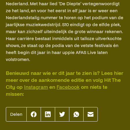
Nederland. Met haar lied 'De Diepte' vertegenwoordigt
ze het land, en voor het eerst in elf jaar is er weer een
Nederlandstalig nummer te horen op het podium van de
jaarlijkse muziekwedstrijd. S10 eindigt op de elfde plek,
maar kan zichzelf uiteindelijk de grote winnaar rekenen.
Haar carrière bestaat inmiddels uit talloze uitverkochte
shows, ze staat op de podia van de vetste festivals én
heeft begin dit jaar in haar uppie AFAS Live laten
volstromen.
Benieuwd naar wie er dit jaar te zien is? Lees hier
meer over de aankomende editie en volg Hit The
City op
Instagram
en
Facebook
om niets te
missen:
Delen
Effenaar
Effenaar
Effenaar
Effenaar
Effenaar
op
op
op
op
op
facebook
linkedin
twitter
whatsapp
mail