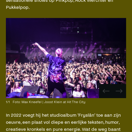
sensationele shows op Pinkpop, Rock Werchter en
Pukkelpop.
Vorige
Volge
afbeelding
afbee
1
/
1
Foto: Max Kneefel | Joost Klein at Hit The City
In 2022 voegt hij het studioalbum 'Fryslân' toe aan zijn
oeuvre, een plaat vol diepe en eerlijke teksten, humor,
creatieve kronkels en pure energie. Wat de weg baant