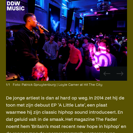
Vorige
Volge
afbeelding
afbee
1
/
1
Foto: Patrick Spruytenburg | Loyle Carner at Hit The City
De jonge artiest is dan al hard op weg. In 2014 zet hij de
toon met zijn debuut EP 'A Little Late', een plaat
waarmee hij zijn classic hiphop sound introduceert. En
dat geluid valt in de smaak. Het magazine The Fader
noemt hem 'Britain's most recent new hope in hiphop' en