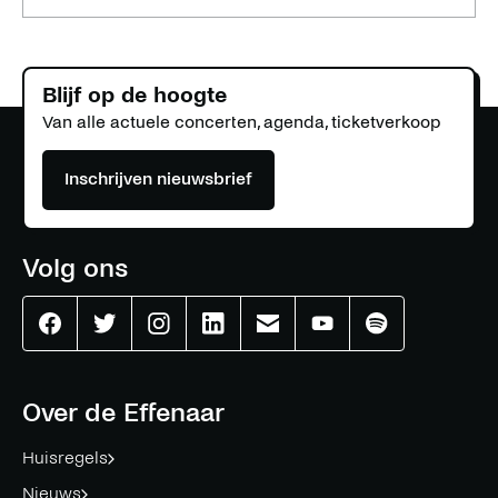
Blijf op de hoogte
Van alle actuele concerten, agenda, ticketverkoop
Inschrijven nieuwsbrief
Volg ons
Effenaar
Effenaar
Effenaar
Effenaar
Effenaar
Effenaar
Effenaar
op
op
op
op
op
op
op
facebook
twitter
instagram
linkedin
mail
youtube
spotify
Over de Effenaar
Huisregels
Nieuws