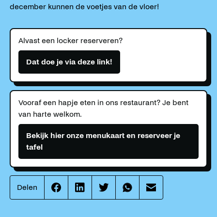
december kunnen de voetjes van de vloer!
Alvast een locker reserveren?
Dat doe je via deze link!
Vooraf een hapje eten in ons restaurant? Je bent
van harte welkom.
Bekijk hier onze menukaart en reserveer je
tafel
Delen
Effenaar
Effenaar
Effenaar
Effenaar
Effenaar
op
op
op
op
op
facebook
linkedin
twitter
whatsapp
mail