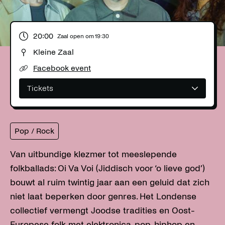
20:00
Zaal open om
19:30
Kleine Zaal
Facebook event
Tickets
Pop / Rock
Van uitbundige klezmer tot meeslepende
folkballads: Oi Va Voi (Jiddisch voor ‘o lieve god’)
bouwt al ruim twintig jaar aan een geluid dat zich
niet laat beperken door genres. Het Londense
collectief vermengt Joodse tradities en Oost-
Europese folk met elektronica, pop, hiphop en