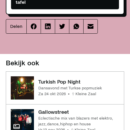
tafel
Delen
Effenaar
Effenaar
Effenaar
Effenaar
Effenaar
op
op
op
op
op
facebook
linkedin
twitter
whatsapp
mail
Bekijk ook
Turkish Pop Night
Dansavond met Turkse popmuziek
za 24 okt 2026
Kleine Zaal
Gallowstreet
Eclectische mix van blazers met elektro,
jazz, dance, hiphop en house
vr 13 nov 2026
Kleine Zaal