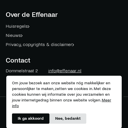
op
op
op
op
op
op
op
facebook
twitter
instagram
linkedin
mail
youtube
spotify
Over de Effenaar
Huisregels
Nieuws
Privacy, copyrights & disclaimer
Contact
Dommelstraat 2
info@effenaar.nl
5611 CK
Eindhoven
+31 (0)40 311 83 12
Om jouw bezoek aan onze website nóg makkelijker en
persoonlijker te maken, zetten we cookies in. Met deze
cookies kunnen wij informatie over jou verzamelen en
jouw internetgedrag binnen onze website volgen.
Meer
info
Meer over onze partners
Ik ga akkoord
Nee, bedankt