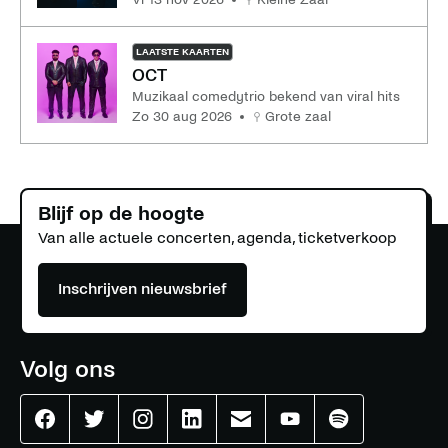
LAATSTE KAARTEN
OCT
Muzikaal comedytrio bekend van viral hits
zo 30 aug 2026
Grote zaal
Blijf op de hoogte
Van alle actuele concerten, agenda, ticketverkoop
Inschrijven nieuwsbrief
Volg ons
Effenaar
Effenaar
Effenaar
Effenaar
Effenaar
Effenaar
Effenaar