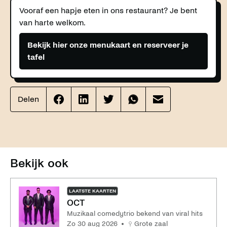
Vooraf een hapje eten in ons restaurant? Je bent
van harte welkom.
Bekijk hier onze menukaart en reserveer je
tafel
Delen
Effenaar
Effenaar
Effenaar
Effenaar
Effenaar
op
op
op
op
op
facebook
linkedin
twitter
whatsapp
mail
Bekijk ook
LAATSTE KAARTEN
OCT
Muzikaal comedytrio bekend van viral hits
zo 30 aug 2026
Grote zaal