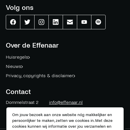
Volg ons
Effenaar
Effenaar
Effenaar
Effenaar
Effenaar
Effenaar
Effenaar
op
op
op
op
op
op
op
facebook
twitter
instagram
linkedin
mail
youtube
spotify
Over de Effenaar
Huisregels
Nieuws
Privacy, copyrights & disclaimer
Contact
Dommelstraat 2
info@effenaar.nl
5611 CK
Eindhoven
+31 (0)40 311 83 12
Om jouw bezoek aan onze website nóg makkelijker en
persoonlijker te maken, zetten we cookies in. Met deze
cookies kunnen wij informatie over jou verzamelen en