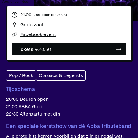
Wouter van Noort
21:00
Zaal open om
20:00
Grote zaal
Facebook event
Tickets
€
20.50
Pop / Rock
Classics & Legends
Tijdschema
20:00 Deuren open
21:00 ABBA Gold
22:30 Afterparty met dj's
Een speciale kerstshow van dé Abba tributeband
Alle grote hits komen voorbij en dat zijn er nogal wat!