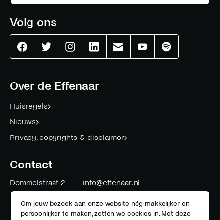
Volg ons
Effenaar
Effenaar
Effenaar
Effenaar
Effenaar
Effenaar
Effenaar
op
op
op
op
op
op
op
facebook
twitter
instagram
linkedin
mail
youtube
spotify
Over de Effenaar
Huisregels
Nieuws
Privacy, copyrights & disclaimer
Contact
Dommelstraat 2
info@effenaar.nl
5611 CK
Eindhoven
+31 (0)40 311 83 12
Om jouw bezoek aan onze website nóg makkelijker en
persoonlijker te maken, zetten we cookies in. Met deze