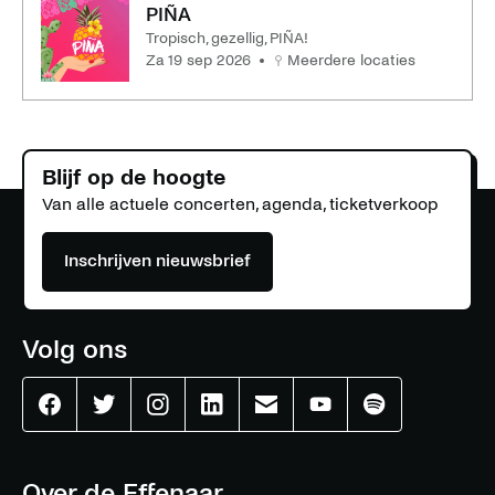
PIÑA
Tropisch, gezellig, PIÑA!
za 19 sep 2026
Meerdere locaties
Blijf op de hoogte
Van alle actuele concerten, agenda, ticketverkoop
Inschrijven nieuwsbrief
Volg ons
Effenaar
Effenaar
Effenaar
Effenaar
Effenaar
Effenaar
Effenaar
op
op
op
op
op
op
op
facebook
twitter
instagram
linkedin
mail
youtube
spotify
Over de Effenaar