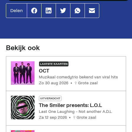
Delen
Effenaar
Effenaar
Effenaar
Effenaar
Effenaar
op
op
op
op
op
facebook
linkedin
twitter
whatsapp
mail
Bekijk ook
LAATSTE KAARTEN
OCT
Muzikaal comedytrio bekend van viral hits
zo 30 aug 2026
Grote zaal
UITVERKOCHT
The Smiler presents: L.O.L
Last One Laughing - Not another A.D.L
za 12 sep 2026
Grote zaal