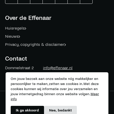
Effenaar
Effenaar
Effenaar
Effenaar
Effenaar
Effenaar
Effenaar
op
op
op
op
op
op
op
facebook
twitter
instagram
linkedin
mail
youtube
spotify
Over de Effenaar
Huisregels
Nieuws
Privacy, copyrights & disclaimer
Contact
Dommelstraat 2
info@effenaar.nl
5611 CK
Eindhoven
+31 (0)40 311 83 12
Om jouw bezoek aan onze website nóg makkelijker en
persoonlijker te maken, zetten we cookies in. Met deze
cookies kunnen wij informatie over jou verzamelen en
jouw internetgedrag binnen onze website volgen.
Meer
info
Meer over onze partners
Ik ga akkoord
Nee, bedankt