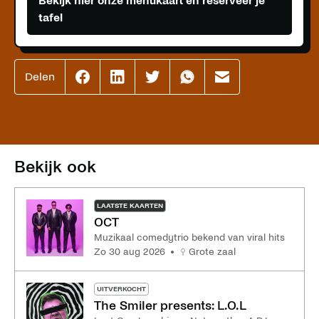
Bekijk hier onze menukaart en reserveer je
tafel
Delen
Effenaar
Effenaar
Effenaar
Effenaar
Effenaar
op
op
op
op
op
facebook
linkedin
twitter
whatsapp
mail
Bekijk ook
LAATSTE KAARTEN
OCT
Muzikaal comedytrio bekend van viral hits
zo 30 aug 2026
Grote zaal
UITVERKOCHT
The Smiler presents: L.O.L