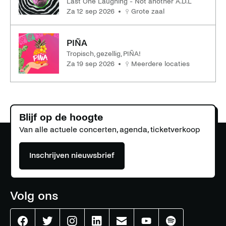
Last One Laughing - Not another A.D.L
za 12 sep 2026
Grote zaal
PIÑA
Tropisch, gezellig, PIÑA!
za 19 sep 2026
Meerdere locaties
Blijf op de hoogte
Van alle actuele concerten, agenda, ticketverkoop
Inschrijven nieuwsbrief
Volg ons