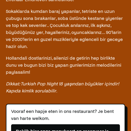
Sokaklarda kumdan baraj yapanlar, tetriste en uzun
çubugu sona bırakanlar, soba üstünde kestane yiyenler
ve top kek sevenler.. Çocukluk anılarınız, ilk aşkınız,
büyüdüğünüz yer, hayalleriniz, oyuncaklarınız... 90'larin
ve 2000'lerin en guzel muzikleriyle eglenceli bir geceye
hazir olun.
Hollandali dostlarinizi, ailenizi de getirin hep birlikte
dunu ve bugun bizi biz yapan gunlerimizin melodilerini
paylasalim!
Dikkat: Turkish Pop Night 18 yaşından büyükler içindir!
Kapıda kimlik sorulabilir.
Vooraf een hapje eten in ons restaurant? Je bent
van harte welkom.