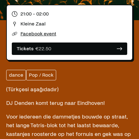
21:00
- 02:00
Kleine Zaal
Facebook event
Tickets
€
22.50
dance
Pop / Rock
(Türkçesi aşağıdadır)
DJ Denden komt terug naar Eindhoven!
Voor iedereen die dammetjes bouwde op straat,
het lange Tetris-blok tot het laatst bewaarde,
kastanjes roosterde op het fornuis en gek was op