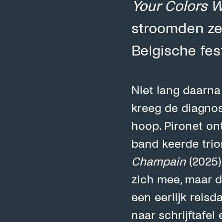
Your Colors Wi
stroomden ze
Belgische fes
Niet lang daarna
kreeg de diagno
hoop. Pironet on
band keerde trio
Champain
(2025)
zich mee, maar dr
een eerlijk reis
naar schrijftafel