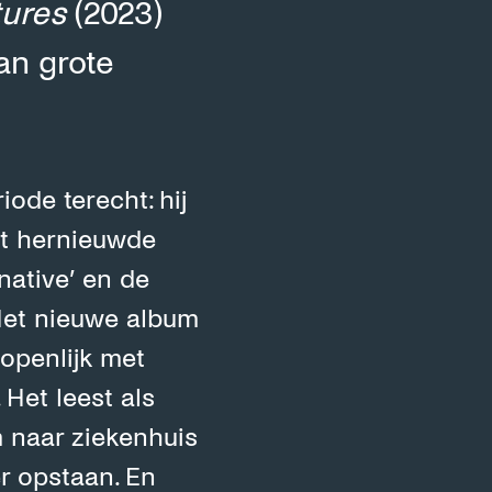
ures
(2023)
an grote
ode terecht: hij
ht hernieuwde
native’ en de
 Het nieuwe album
 openlijk met
 Het leest als
m naar ziekenhuis
er opstaan. En