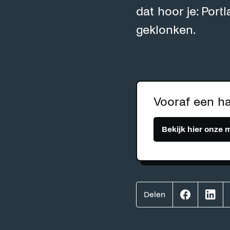
dat hoor je: Port
geklonken.
Vooraf een ha
Bekijk hier onze 
Delen
Effenaar
Effen
op
op
facebook
linke