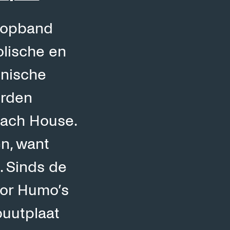
popband
olische en
onische
orden
Beach House.
en, want
. Sinds de
oor Humo’s
buutplaat