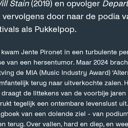
ll Stain
(2019) en opvolger
Depart
 vervolgens door naar de podia v
tivals als Pukkelpop.
 kwam Jente Pironet in een turbulente peri
se van een hersentumor. Maar 2024 brac
tving de MIA (Music Industry Award) ‘Alter
mfantelijk terug naar uitverkochte zalen.
 draagt de littekens van de voorbije jaren
ukt tegelijk een ontembare levenslust uit.
dagboek van een dolende ziel - van podiu
 en terug. Over vallen, hard en diep, en we