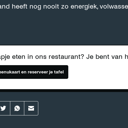
land heeft nog nooit zo energiek, volwasse
pje eten in ons restaurant? Je bent van 
menukaart en reserveer je tafel
aar
Effenaar
Effenaar
Effenaar
op
op
op
din
twitter
whatsapp
mail