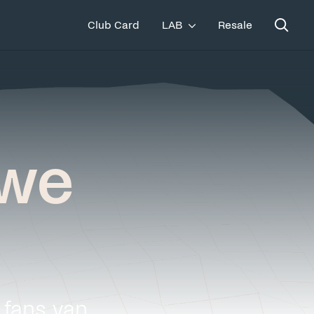
Club Card
LAB
Resale
uwe
 fans van