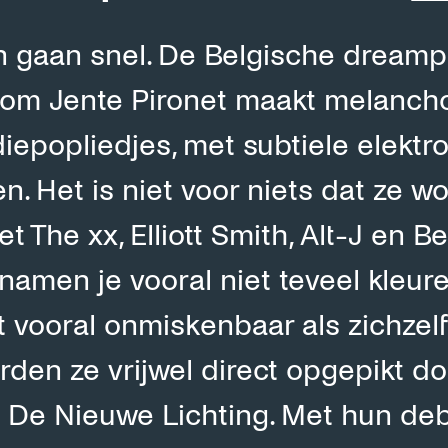
 gaan snel. De Belgische dream
dom Jente Pironet maakt melanch
iepopliedjes, met subtiele elektr
. Het is niet voor niets dat ze w
t The xx, Elliott Smith, Alt-J en 
 namen je vooral niet teveel kleur
kt vooral onmiskenbaar als zichzelf
rden ze vrijwel direct opgepikt d
n De Nieuwe Lichting. Met hun de