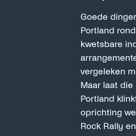
Goede dingen
Portland ron
kwetsbare ind
arrangementen
vergeleken me
Maar laat die
Portland klin
oprichting we
Rock Rally e