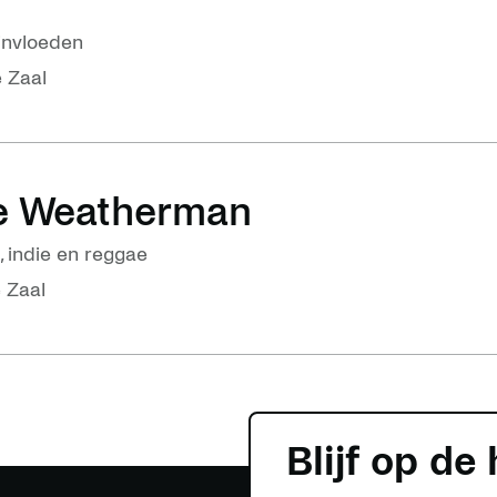
invloeden
e Zaal
he Weatherman
, indie en reggae
e Zaal
Blijf op de