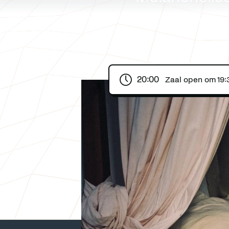
Elliott Smit
20:00
Zaal open om
19: