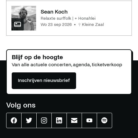
Sean Koch
Relaxte surffolk | + Honahlei
wo 23 sep 2026
Kleine Zaal
Blijf op de hoogte
Van alle actuele concerten, agenda, ticketverkoop
Inschrijven nieuwsbrief
Volg ons
Effenaar
Effenaar
Effenaar
Effenaar
Effenaar
Effenaar
Effenaar
op
op
op
op
op
op
op