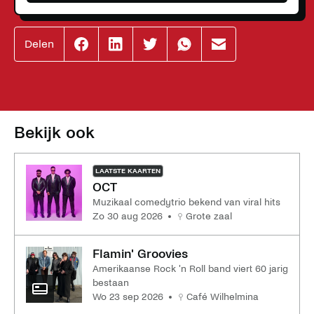
Delen
Effenaar
Effenaar
Effenaar
Effenaar
Effenaar
op
op
op
op
op
facebook
linkedin
twitter
whatsapp
mail
Bekijk ook
LAATSTE KAARTEN
OCT
Muzikaal comedytrio bekend van viral hits
zo 30 aug 2026
Grote zaal
Flamin' Groovies
Amerikaanse Rock 'n Roll band viert 60 jarig
bestaan
wo 23 sep 2026
Café Wilhelmina