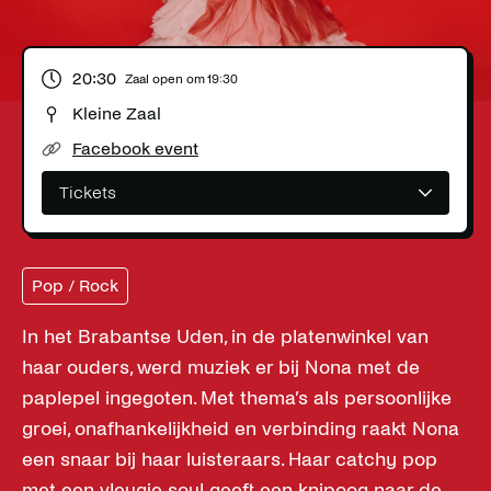
20:30
Zaal open om
19:30
Kleine Zaal
Facebook event
Tickets
Pop / Rock
In het Brabantse Uden, in de platenwinkel van
haar ouders, werd muziek er bij Nona met de
paplepel ingegoten. Met thema’s als persoonlijke
groei, onafhankelijkheid en verbinding raakt Nona
een snaar bij haar luisteraars. Haar catchy pop
met een vleugje soul geeft een knipoog naar de