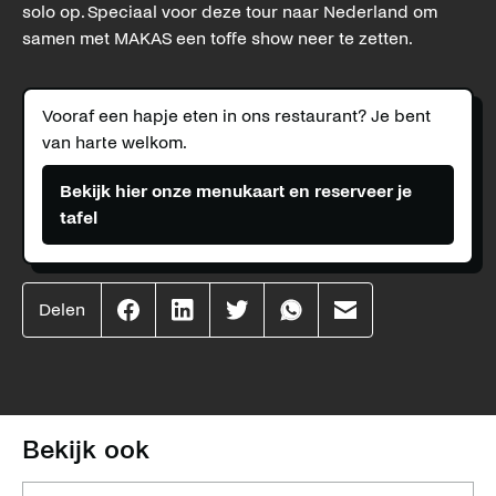
solo op. Speciaal voor deze tour naar Nederland om
samen met MAKAS een toffe show neer te zetten.
Vooraf een hapje eten in ons restaurant? Je bent
van harte welkom.
Bekijk hier onze menukaart en reserveer je
tafel
Delen
Effenaar
Effenaar
Effenaar
Effenaar
Effenaar
op
op
op
op
op
facebook
linkedin
twitter
whatsapp
mail
Bekijk ook