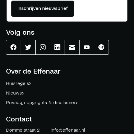
Inschrijven nieuwsbrief
Volg ons
Effenaar
Effenaar
Effenaar
Effenaar
Effenaar
Effenaar
Effenaar
op
op
op
op
op
op
op
facebook
twitter
instagram
linkedin
mail
youtube
spotify
Over de Effenaar
Huisregels
Nieuws
Privacy, copyrights & disclaimer
Contact
Dommelstraat 2
info@effenaar.nl