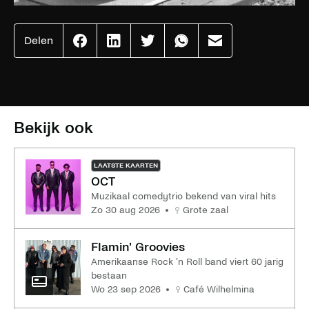
Delen
Effenaar
Effenaar
Effenaar
Effenaar
Effenaar
op
op
op
op
op
facebook
linkedin
twitter
whatsapp
mail
Bekijk ook
LAATSTE KAARTEN
OCT
Muzikaal comedytrio bekend van viral hits
zo 30 aug 2026
Grote zaal
Flamin' Groovies
Amerikaanse Rock 'n Roll band viert 60 jarig
bestaan
wo 23 sep 2026
Café Wilhelmina