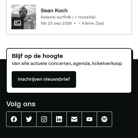
Sean Koch
Relaxte surffolk | + Honahlei
wo 23 sep 2026
Kleine Zaal
Blijf op de hoogte
Van alle actuele concerten, agenda, ticketverkoop
Inschrijven nieuwsbrief
Volg ons
Effenaar
Effenaar
Effenaar
Effenaar
Effenaar
Effenaar
Effenaar
op
op
op
op
op
op
op
facebook
twitter
instagram
linkedin
mail
youtube
spotify