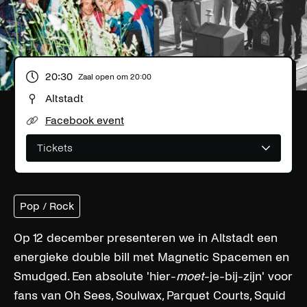
20:30
Zaal open om
20:00
Altstadt
Facebook event
Tickets
Pop / Rock
Op 12 december presenteren we in Altstadt een
energieke double bill met Magnetic Spacemen en
Smudged. Een absolute 'hier-
moet
-je-bij-zijn' voor
fans van Oh Sees, Soulwax, Parquet Courts, Squid