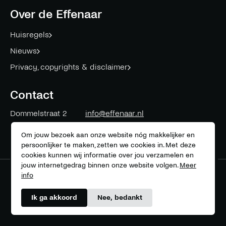
facebook
twitter
instagram
linkedin
mail
youtube
spotify
Over de Effenaar
Huisregels
Nieuws
Privacy, copyrights & disclaimer
Contact
Dommelstraat 2
info@effenaar.nl
5611 CK
Eindhoven
+31 (0)40 311 83 12
Om jouw bezoek aan onze website nóg makkelijker en
persoonlijker te maken, zetten we cookies in. Met deze
cookies kunnen wij informatie over jou verzamelen en
jouw internetgedrag binnen onze website volgen.
Meer
info
Meer over onze partners
Ik ga akkoord
Nee, bedankt