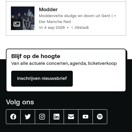
Modder
Moddervette sludge en doom uit Gent | +
Der Mancha Red
vr 4 sep 2026
Altstadt
Blijf op de hoogte
Van alle actuele concerten, agenda, ticketverkoop
Inschrijven nieuwsbrief
Volg ons
Effenaar
Effenaar
Effenaar
Effenaar
Effenaar
Effenaar
Effenaar
op
op
op
op
op
op
op