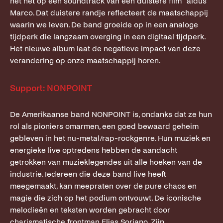
het net op een soundtrack van een duistere film" aldus
Marco. Dat duistere randje reflecteert de maatschappij
waarin we leven. De band groeide op in een analoge
tijdperk die langzaam overging in een digitaal tijdperk.
Het nieuwe album laat de negatieve impact van deze
verandering op onze maatschappij horen.
Support: NONPOINT
De Amerikaanse band NONPOINT is, ondanks dat ze hun
rol als pioniers omarmen, een goed bewaard geheim
gebleven in het nu-metal/rap-rockgenre. Hun muziek en
energieke live optredens hebben de aandacht
getrokken van muzieklegendes uit alle hoeken van de
industrie. Iedereen die deze band live heeft
meegemaakt, kan meepraten over de pure chaos en
magie die zich op het podium ontvouwt. De iconische
melodieën en teksten worden gebracht door
charismatische frontman Elias Soriano. Zijn