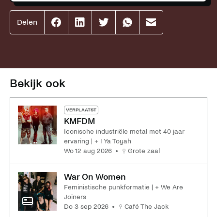
Delen
Effenaar
Effenaar
Effenaar
Effenaar
Effenaar
op
op
op
op
op
facebook
linkedin
twitter
whatsapp
mail
Bekijk ook
VERPLAATST
KMFDM
Iconische industriële metal met 40 jaar
ervaring | + I Ya Toyah
wo 12 aug 2026
Grote zaal
War On Women
Feministische punkformatie | + We Are
Joiners
do 3 sep 2026
Café The Jack