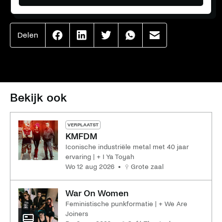
Delen
Effenaar
Effenaar
Effenaar
Effenaar
Effenaar
op
op
op
op
op
facebook
linkedin
twitter
whatsapp
mail
Bekijk ook
VERPLAATST
KMFDM
Iconische industriële metal met 40 jaar
ervaring | + I Ya Toyah
wo 12 aug 2026
Grote zaal
War On Women
Feministische punkformatie | + We Are
Joiners