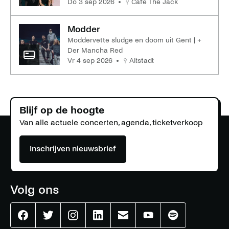
do 3 sep 2026
Café The Jack
Modder
Moddervette sludge en doom uit Gent | +
Der Mancha Red
vr 4 sep 2026
Altstadt
Blijf op de hoogte
Van alle actuele concerten, agenda, ticketverkoop
Inschrijven nieuwsbrief
Volg ons
Effenaar
Effenaar
Effenaar
Effenaar
Effenaar
Effenaar
Effenaar