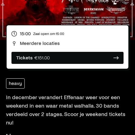
15:00
Zaal open om
15:00
Meerdere locaties
Tickets
€
151.00
heavy
In december verandert Effenaar weer voor een
weekend in een waar metal walhalla. 30 bands
verdeeld over 2 stages. Scoor je weekend tickets
nu!