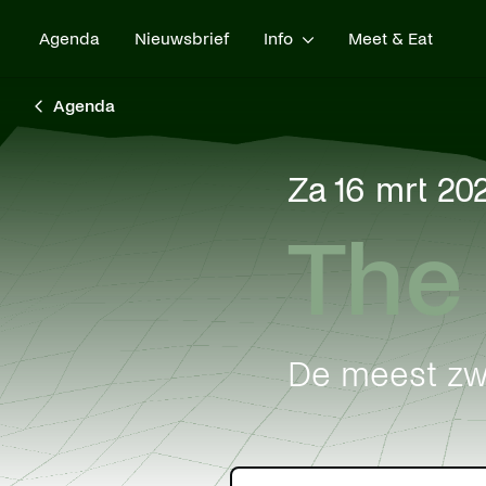
Agenda
Nieuwsbrief
Info
Meet & Eat
Agenda
za 16 mrt 20
The
De meest zw