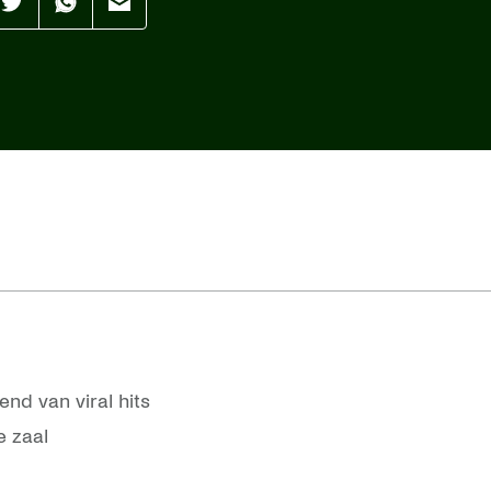
aar
Effenaar
Effenaar
Effenaar
op
op
op
din
twitter
whatsapp
mail
nd van viral hits
e zaal