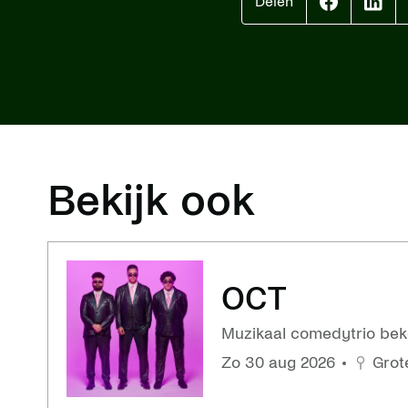
Delen
Effenaar
Effen
op
op
facebook
linke
Bekijk ook
OCT
Muzikaal comedytrio beke
zo 30 aug 2026
Grot