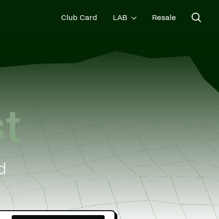
Club Card
LAB
Resale
t
d