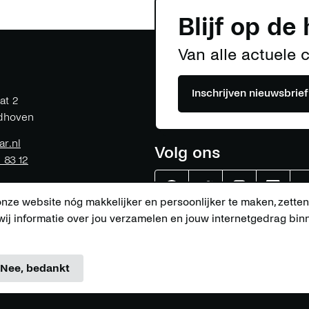
Blijf op de
Van alle actuele 
Inschrijven nieuwsbrief
at 2
dhoven
ar.nl
Volg ons
1 83 12
Effenaar
Effenaar
Effenaar
Effenaa
ze website nóg makkelijker en persoonlijker te maken, zetten
ij informatie over jou verzamelen en jouw internetgedrag bi
op
op
op
op
facebook
twitter
instagram
linkedi
Nee, bedankt