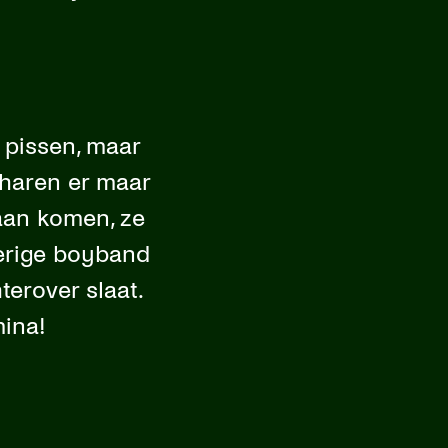
t pissen, maar
kharen er maar
aan komen, ze
terige boyband
terover slaat.
mina!