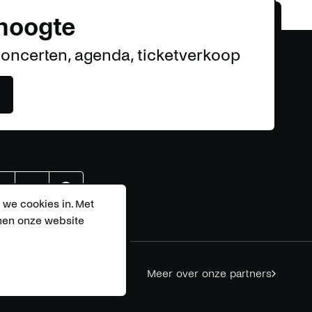
 hoogte
concerten, agenda, ticketverkoop
r
Effenaar
Effenaar
Effenaar
 we cookies in. Met
nnen onze website
op
op
op
n
mail
youtube
spotify
Meer over onze partners