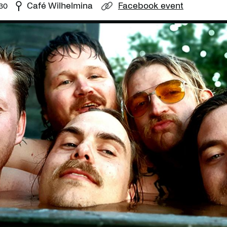
Café Wilhelmina
Facebook event
30