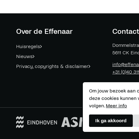
Over de Effenaar
Contact
Dommelstra
Huisregels
5611 CK
Ein
Nieuws
info@effena
Privacy, copyrights & disclaimer
+31 (0)40 31
Om jouw bezoek aan on
deze cookies kunnen w
volgen.
Meer info
Ik ga akkoord