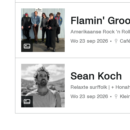
Flamin' Gro
Amerikaanse Rock 'n Roll
wo 23 sep 2026
Café
Sean Koch
Relaxte surffolk | + Honah
wo 23 sep 2026
Klei