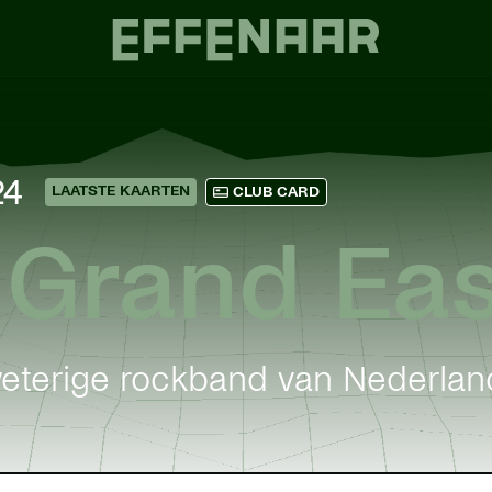
24
LAATSTE KAARTEN
CLUB CARD
 Grand Eas
eterige rockband van Nederlan