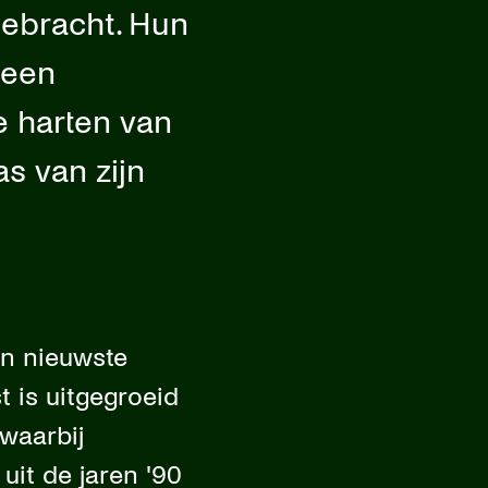
gebracht. Hun
 een
de harten van
as van zijn
un nieuwste
 is uitgegroeid
waarbij
uit de jaren '90