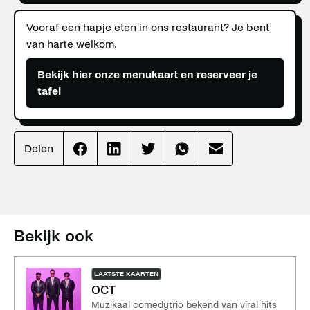
Vooraf een hapje eten in ons restaurant? Je bent
van harte welkom.
Bekijk hier onze menukaart en reserveer je
tafel
Delen
Effenaar
Effenaar
Effenaar
Effenaar
Effenaar
op
op
op
op
op
facebook
linkedin
twitter
whatsapp
mail
Bekijk ook
LAATSTE KAARTEN
OCT
Muzikaal comedytrio bekend van viral hits