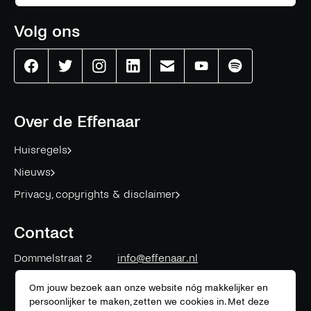
Volg ons
Effenaar
Effenaar
Effenaar
Effenaar
Effenaar
Effenaar
Effenaar
op
op
op
op
op
op
op
facebook
twitter
instagram
linkedin
mail
youtube
spotify
Over de Effenaar
Huisregels
Nieuws
Privacy, copyrights & disclaimer
Contact
Dommelstraat 2
info@effenaar.nl
5611 CK
Eindhoven
+31 (0)40 311 83 12
Om jouw bezoek aan onze website nóg makkelijker en
persoonlijker te maken, zetten we cookies in. Met deze