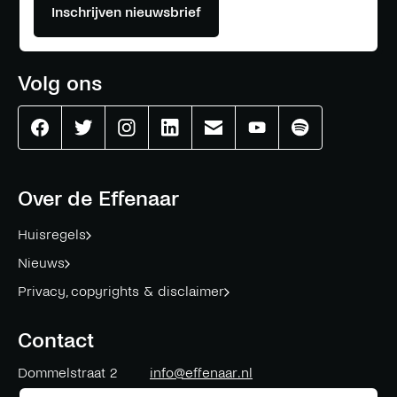
Inschrijven nieuwsbrief
Volg ons
Effenaar
Effenaar
Effenaar
Effenaar
Effenaar
Effenaar
Effenaar
op
op
op
op
op
op
op
facebook
twitter
instagram
linkedin
mail
youtube
spotify
Over de Effenaar
Huisregels
Nieuws
Privacy, copyrights & disclaimer
Contact
Dommelstraat 2
info@effenaar.nl
5611 CK
Eindhoven
+31 (0)40 311 83 12