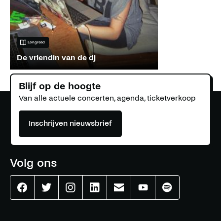
Longread
De vriendin van de dj
Blijf op de hoogte
Van alle actuele concerten, agenda, ticketverkoop
Inschrijven nieuwsbrief
Volg ons
Effenaar
Effenaar
Effenaar
Effenaar
Effenaar
Effenaar
Effenaar
op
op
op
op
op
op
op
facebook
twitter
instagram
linkedin
mail
youtube
spotify