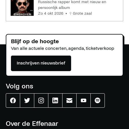
Russische rapper komt met nieuw en
persoonlijk album
zo 4 okt 2026
Grote zaal
Blijf op de hoogte
Van alle actuele concerten, agenda, ticketverkoop
Inschrijven nieuwsbrief
Volg ons
Effenaar
Effenaar
Effenaar
Effenaar
Effenaar
Effenaar
Effenaar
op
op
op
op
op
op
op
facebook
twitter
instagram
linkedin
mail
youtube
spotify
Over de Effenaar