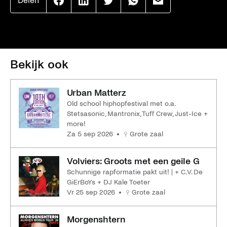
Delen
Effenaar
Effenaar
Effenaar
Effenaar
Effenaar
op
op
op
op
op
facebook
linkedin
twitter
whatsapp
mail
Bekijk ook
Urban Matterz
Old school hiphopfestival met o.a.
Stetsasonic, Mantronix, Tuff Crew, Just-Ice +
more!
za 5 sep 2026
Grote zaal
Volviers: Groots met een geile G
Schunnige rapformatie pakt uit! | + C.V. De
GiErBoYs + DJ Kale Toeter
vr 25 sep 2026
Grote zaal
Morgenshtern