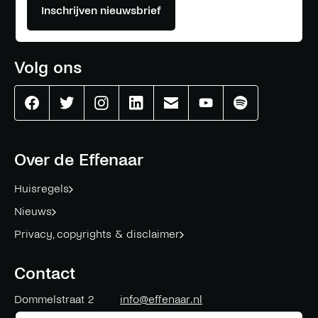
Inschrijven nieuwsbrief
Volg ons
Effenaar
Effenaar
Effenaar
Effenaar
Effenaar
Effenaar
Effenaar
op
op
op
op
op
op
op
facebook
twitter
instagram
linkedin
mail
youtube
spotify
Over de Effenaar
Huisregels
Nieuws
Privacy, copyrights & disclaimer
Contact
Dommelstraat 2
info@effenaar.nl
5611 CK
Eindhoven
+31 (0)40 311 83 12