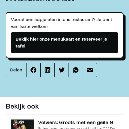
Vooraf een hapje eten in ons restaurant? Je bent
van harte welkom.
Bekijk hier onze menukaart en reserveer je
tafel
Delen
Effenaar
Effenaar
Effenaar
Effenaar
Effenaar
op
op
op
op
op
facebook
linkedin
twitter
whatsapp
mail
Bekijk ook
Volviers: Groots met een geile G
Schunnige rapformatie pakt uit! | + C.V. De