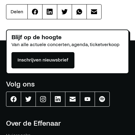
Delen
Effenaar
Effenaar
Effenaar
Effenaar
Effenaar
op
op
op
op
op
facebook
linkedin
twitter
whatsapp
mail
Blijf op de hoogte
Van alle actuele concerten, agenda, ticketverkoop
Inschrijven nieuwsbrief
Volg ons
Effenaar
Effenaar
Effenaar
Effenaar
Effenaar
Effenaar
Effenaar
op
op
op
op
op
op
op
facebook
twitter
instagram
linkedin
mail
youtube
spotify
Over de Effenaar