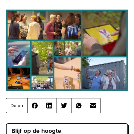
Delen
Effenaar
Effenaar
Effenaar
Effenaar
Effenaar
op
op
op
op
op
facebook
linkedin
twitter
whatsapp
mail
Blijf op de hoogte