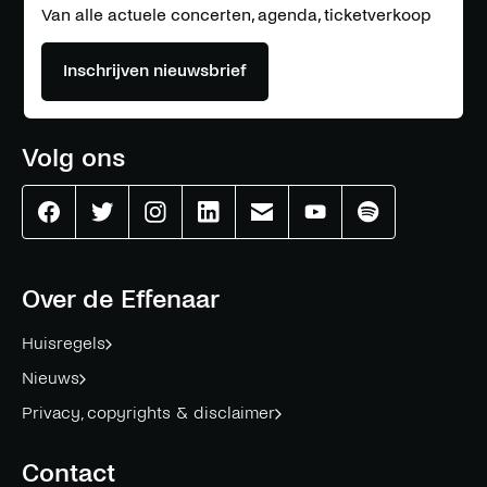
Van alle actuele concerten, agenda, ticketverkoop
Inschrijven nieuwsbrief
Volg ons
Effenaar
Effenaar
Effenaar
Effenaar
Effenaar
Effenaar
Effenaar
op
op
op
op
op
op
op
facebook
twitter
instagram
linkedin
mail
youtube
spotify
Over de Effenaar
Huisregels
Nieuws
Privacy, copyrights & disclaimer
Contact