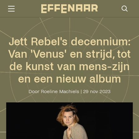
Jett Rebel's decennium:
Van 'Venus' en strijd, tot
de kunst van mens-zijn
en een nieuw album
Door Roeline Machiels
|
29 nov 2023