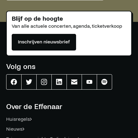
facebook
linkedin
twitter
whatsapp
mail
Blijf op de hoogte
Van alle actuele concerten, agenda, ticketverkoop
Inschrijven nieuwsbrief
Volg ons
Effenaar
Effenaar
Effenaar
Effenaar
Effenaar
Effenaar
Effenaar
op
op
op
op
op
op
op
facebook
twitter
instagram
linkedin
mail
youtube
spotify
Over de Effenaar
Huisregels
Nieuws