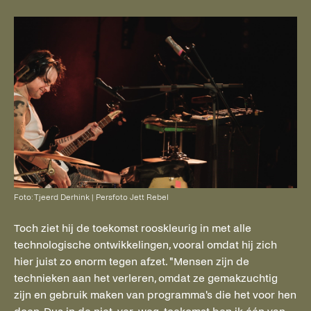
Foto: Tjeerd Derhink | Persfoto Jett Rebel
Toch ziet hij de toekomst rooskleurig in met alle
technologische ontwikkelingen, vooral omdat hij zich
hier juist zo enorm tegen afzet. "Mensen zijn de
technieken aan het verleren, omdat ze gemakzuchtig
zijn en gebruik maken van programma's die het voor hen