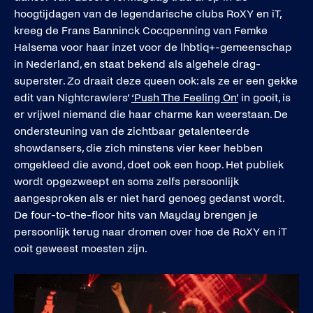
hoogtijdagen van de legendarische clubs RoXY en iT,
kreeg de Frans Banninck Cocqpenning van Femke
Halsema voor haar inzet voor de lhbtiq+-gemeenschap
in Nederland, en staat bekend als algehele drag-
superster. Zo draait deze queen ook: als ze er een gekke
edit van Nightcrawlers’
‘Push The Feeling On’
in gooit, is
er vrijwel niemand die haar charme kan weerstaan. De
ondersteuning van de zichtbaar getalenteerde
showdansers, die zich minstens vier keer hebben
omgekleed die avond, doet ook een hoop. Het publiek
wordt opgezweept en soms zelfs persoonlijk
aangesproken als er niet hard genoeg gedanst wordt.
De four-to-the-floor hits van Mayday brengen je
persoonlijk terug naar dromen over hoe de RoXY en iT
ooit geweest moesten zijn.