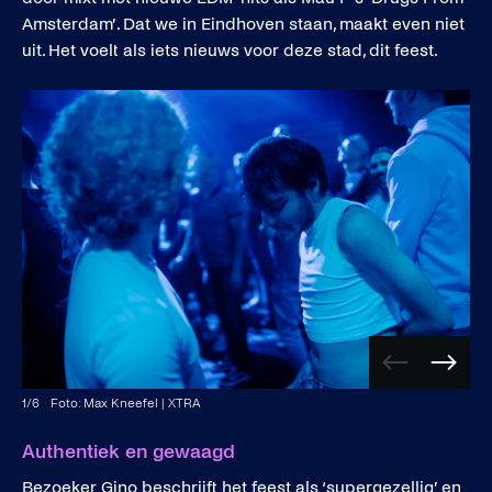
Amsterdam’. Dat we in Eindhoven staan, maakt even niet
uit. Het voelt als iets nieuws voor deze stad, dit feest.
Vorige
Volge
afbeelding
afbee
1
/
6
Foto: Max Kneefel | XTRA
Authentiek en gewaagd
Bezoeker Gino beschrijft het feest als ‘supergezellig’ en