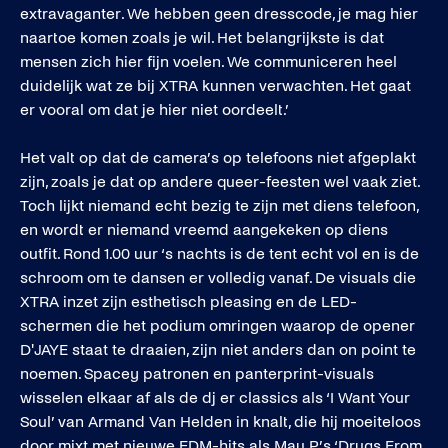
extravaganter. We hebben geen dresscode, je mag hier
naartoe komen zoals je wil. Het belangrijkste is dat
mensen zich hier fijn voelen. We communiceren heel
duidelijk wat ze bij XTRA kunnen verwachten. Het gaat
er vooral om dat je hier niet oordeelt.’
Het valt op dat de camera’s op telefoons niet afgeplakt
zijn, zoals je dat op andere queer-feesten wel vaak ziet.
Toch lijkt niemand echt bezig te zijn met diens telefoon,
en wordt er niemand vreemd aangekeken op diens
outfit. Rond 1.00 uur ‘s nachts is de tent echt vol en is de
schroom om te dansen er volledig vanaf. De visuals die
XTRA inzet zijn esthetisch pleasing en de LED-
schermen die het podium omringen waarop de opener
D'JAYE staat te draaien, zijn niet anders dan on point te
noemen. Spacey patronen en panterprint-visuals
wisselen elkaar af als de dj er classics als ‘I Want Your
Soul’ van Armand Van Helden in knalt, die hij moeiteloos
door mixt met nieuwe EDM-hits als Mau P’s ‘Drugs From