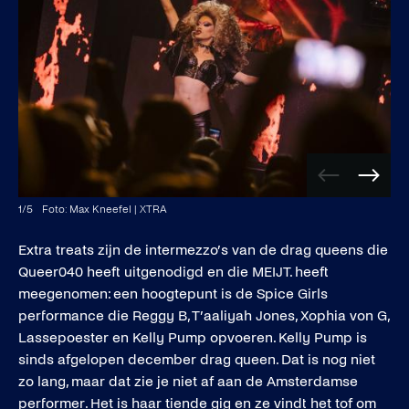
Vorige
Volge
afbeelding
afbee
1
/
5
Foto: Max Kneefel | XTRA
Extra treats zijn de intermezzo’s van de drag queens die
Queer040 heeft uitgenodigd en die MEIJT. heeft
meegenomen: een hoogtepunt is de Spice Girls
performance die Reggy B, T’aaliyah Jones, Xophia von G,
Lassepoester en Kelly Pump opvoeren. Kelly Pump is
sinds afgelopen december drag queen. Dat is nog niet
zo lang, maar dat zie je niet af aan de Amsterdamse
performer. Het is haar tiende gig en ze vindt het tof om