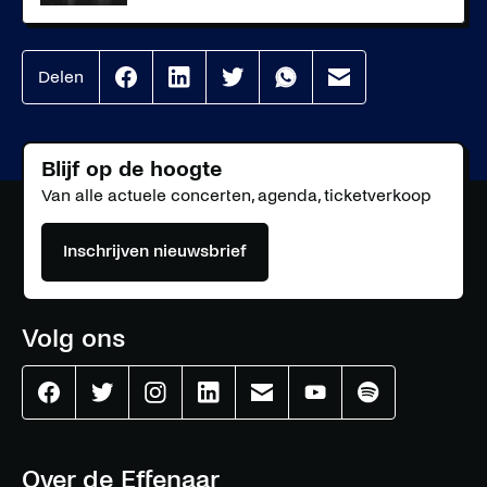
Delen
Effenaar
Effenaar
Effenaar
Effenaar
Effenaar
op
op
op
op
op
facebook
linkedin
twitter
whatsapp
mail
Blijf op de hoogte
Van alle actuele concerten, agenda, ticketverkoop
Inschrijven nieuwsbrief
Volg ons
Effenaar
Effenaar
Effenaar
Effenaar
Effenaar
Effenaar
Effenaar
op
op
op
op
op
op
op
facebook
twitter
instagram
linkedin
mail
youtube
spotify
Over de Effenaar