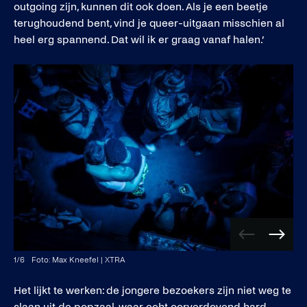
outgoing zijn, kunnen dit ook doen. Als je een beetje
terughoudend bent, vind je queer-uitgaan misschien al
heel erg spannend. Dat wil ik er graag vanaf halen.’
Vorige
Volge
afbeelding
afbee
1
/
6
Foto: Max Kneefel | XTRA
Het lijkt te werken: de jongere bezoekers zijn niet weg te
slaan uit de popzaal, waar echt oorverdovend hard