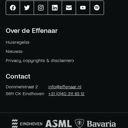
Effenaar
Effenaar
Effenaar
Effenaar
Effenaar
Effenaar
Effenaar
op
op
op
op
op
op
op
facebook
twitter
instagram
linkedin
mail
youtube
spotify
Over de Effenaar
Huisregels
Nieuws
Privacy, copyrights & disclaimer
Contact
Dommelstraat 2
info@effenaar.nl
5611 CK
Eindhoven
+31 (0)40 311 83 12