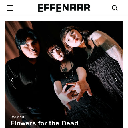
Vorige
Volge
afbeelding
afbee
do 22 okt
Flowers for the Dead