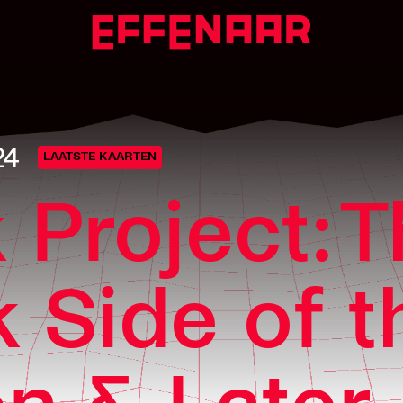
24
LAATSTE KAARTEN
 Project: 
 Side of t