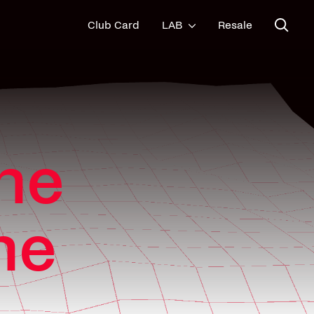
Club Card
LAB
Resale
The
he