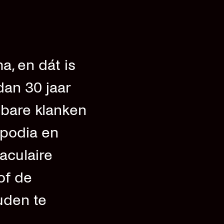
a, en dát is
dan 30 jaar
nbare klanken
ppodia en
aculaire
of de
uden te