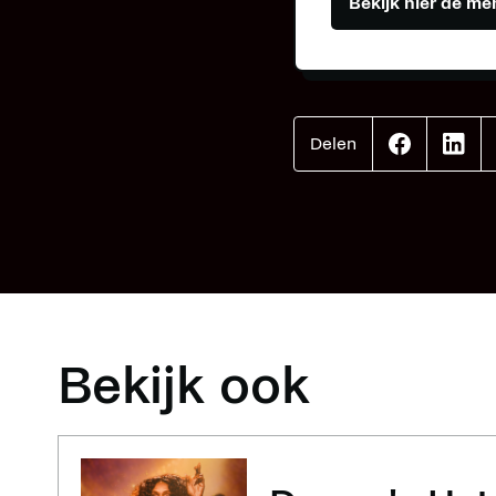
Bekijk hier de men
Delen
Effenaar
Effen
op
op
facebook
linke
Bekijk ook