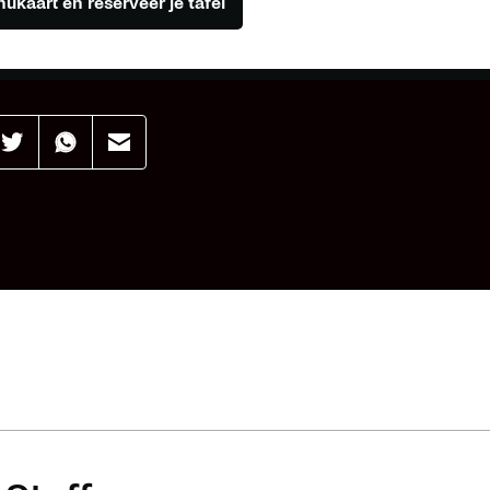
ukaart en reserveer je tafel
aar
Effenaar
Effenaar
Effenaar
op
op
op
din
twitter
whatsapp
mail