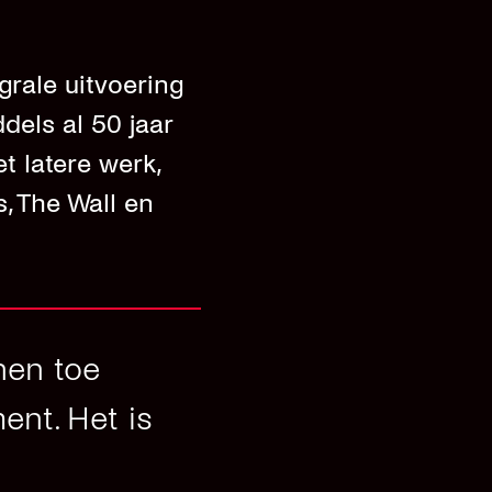
grale uitvoering
dels al 50 jaar
t latere werk,
, The Wall en
nen toe
ent. Het is