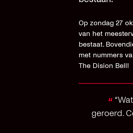
Op zondag 27 okt
van het meesterw
bestaat. Bovendi
met nummers van
The Dision Bell!
“Wat
“
geroerd. C