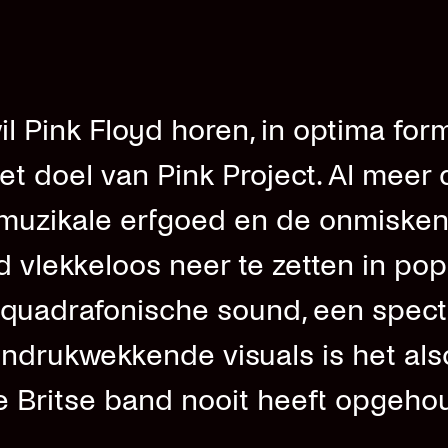
l Pink Floyd horen, in optima form
et doel van Pink Project. Al meer 
t muzikale erfgoed en de onmiske
d vlekkeloos neer te zetten in po
 quadrafonische sound, een spect
indrukwekkende visuals is het als
e Britse band nooit heeft opgeho