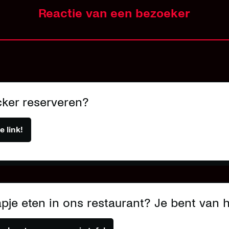
Reactie van een bezoeker
cker reserveren?
e link!
pje eten in ons restaurant? Je bent van 