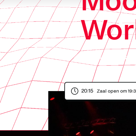
Moo
Wor
Een tribute 
20:15
Zaal open om
19: