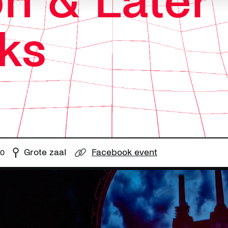
n & Later
ks
aan Pink Floyd
Grote zaal
Facebook event
30