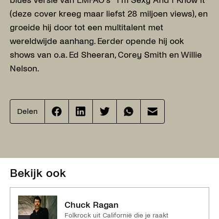
blues versie van LMFAO's ''I'm Sexy And I Know It''
(deze cover kreeg maar liefst 28 miljoen views), en
groeide hij door tot een multitalent met
wereldwijde aanhang. Eerder opende hij ook
shows van o.a. Ed Sheeran, Corey Smith en Willie
Nelson.
Delen
Effenaar
Effenaar
Effenaar
Effenaar
Effenaar
op
op
op
op
op
facebook
linkedin
twitter
whatsapp
mail
Bekijk ook
Chuck Ragan
Folkrock uit Californië die je raakt