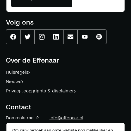
Volg ons
Effenaar
Effenaar
Effenaar
Effenaar
Effenaar
Effenaar
Effenaar
op
op
op
op
op
op
op
facebook
twitter
instagram
linkedin
mail
youtube
spotify
Over de Effenaar
Huisregels
Nieuws
Privacy, copyrights & disclaimer
Contact
Dommelstraat 2
info@effenaar.nl
5611 CK
Eindhoven
+31 (0)40 311 83 12
Om jouw bezoek aan onze website nóg makkelijker en