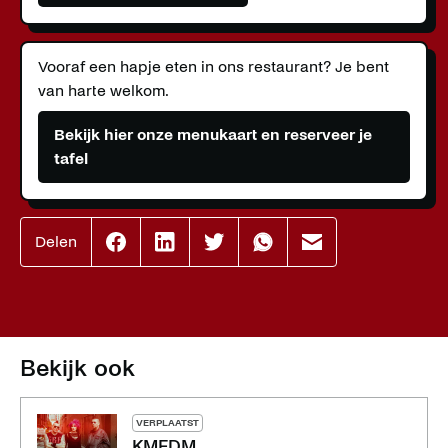
Vooraf een hapje eten in ons restaurant? Je bent
van harte welkom.
Bekijk hier onze menukaart en reserveer je
tafel
Delen
Effenaar
Effenaar
Effenaar
Effenaar
Effenaar
op
op
op
op
op
facebook
linkedin
twitter
whatsapp
mail
Bekijk ook
VERPLAATST
KMFDM