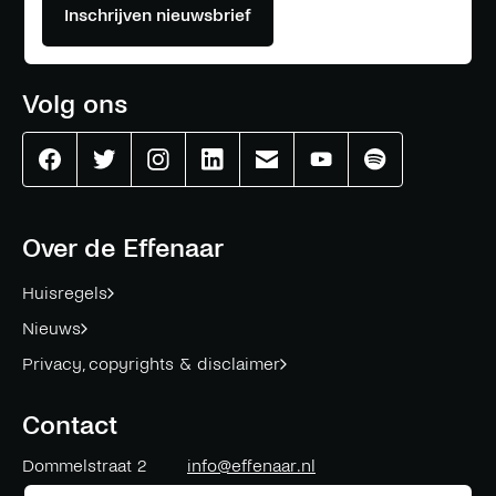
Inschrijven nieuwsbrief
Volg ons
Effenaar
Effenaar
Effenaar
Effenaar
Effenaar
Effenaar
Effenaar
op
op
op
op
op
op
op
facebook
twitter
instagram
linkedin
mail
youtube
spotify
Over de Effenaar
Huisregels
Nieuws
Privacy, copyrights & disclaimer
Contact
Dommelstraat 2
info@effenaar.nl
5611 CK
Eindhoven
+31 (0)40 311 83 12