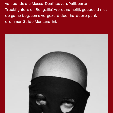
van bands als Messa, Deafheaven, Pallbearer,
Truckfighters en Bongzilla) wordt namelijk gespeeld met
de game boy, soms vergezeld door hardcore punk-
drummer Guido Montanarini.