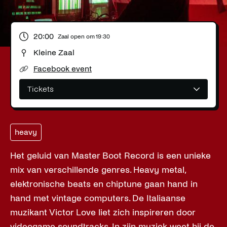
20:00
Zaal open om
19:30
Kleine Zaal
Facebook event
Tickets
heavy
Het geluid van Master Boot Record is een unieke
mix van verschillende genres. Heavy metal,
elektronische beats en chiptune gaan hand in
hand met vintage computers. De Italiaanse
muzikant Victor Love liet zich inspireren door
videogame soundtracks. In zijn muziek weet hij de