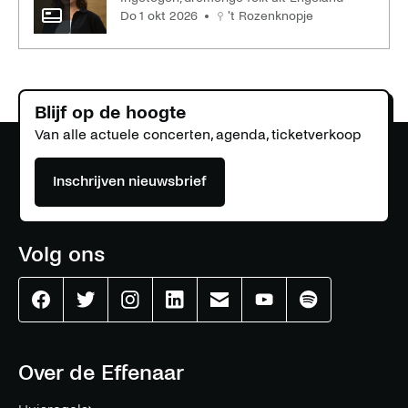
do 1 okt 2026
't Rozenknopje
Blijf op de hoogte
Van alle actuele concerten, agenda, ticketverkoop
Inschrijven nieuwsbrief
Volg ons
Effenaar
Effenaar
Effenaar
Effenaar
Effenaar
Effenaar
Effenaar
op
op
op
op
op
op
op
facebook
twitter
instagram
linkedin
mail
youtube
spotify
Over de Effenaar