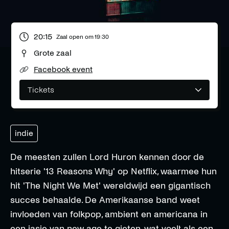
20:15
Zaal open om
19:30
Grote zaal
Facebook event
Tickets
indie
De meesten zullen Lord Huron kennen door de
hitserie '13 Reasons Why' op Netflix, waarmee hun
hit 'The Night We Met' wereldwijd een gigantisch
succes behaalde. De Amerikaanse band weet
invloeden van folkpop, ambient en americana in
een jasje van new age te gieten, wat voelt als een