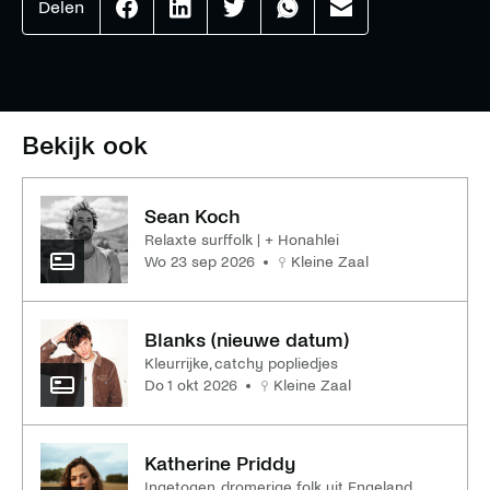
Delen
Effenaar
Effenaar
Effenaar
Effenaar
Effenaar
op
op
op
op
op
facebook
linkedin
twitter
whatsapp
mail
Bekijk ook
Sean Koch
Relaxte surffolk | + Honahlei
wo 23 sep 2026
Kleine Zaal
Blanks (nieuwe datum)
Kleurrijke, catchy popliedjes
do 1 okt 2026
Kleine Zaal
Katherine Priddy
Ingetogen, dromerige folk uit Engeland