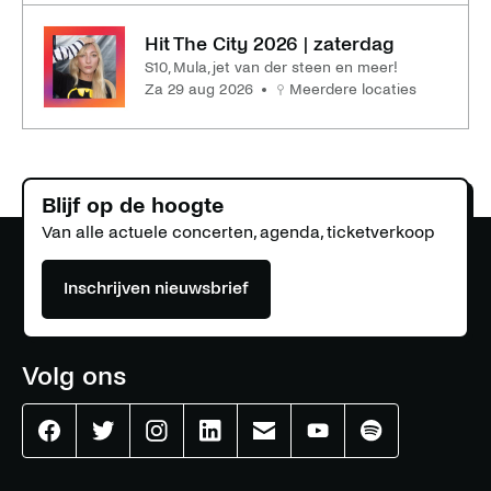
Hit The City 2026 | zaterdag
S10, Mula, jet van der steen en meer!
za 29 aug 2026
Meerdere locaties
Blijf op de hoogte
Van alle actuele concerten, agenda, ticketverkoop
Inschrijven nieuwsbrief
Volg ons
Effenaar
Effenaar
Effenaar
Effenaar
Effenaar
Effenaar
Effenaar
op
op
op
op
op
op
op