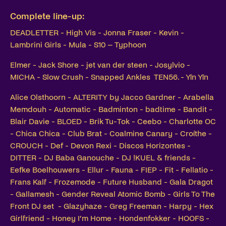
Complete line-up:
DEADLETTER - High Vis - Jonna Fraser - Kevin -
Lambrini Girls - Mula - S10 – Typhoon
Elmer - Jack Shore - jet van der steen - Josylvio -
MICHA - Slow Crush - Snapped Ankles TEN56. - Yīn Yīn
Alice Olsthoorn - ALTERITY by Jacco Gardner - Arabella
Memdouh - Automatic - Badminton - badtime - Bandit -
Blair Davie - BLOED - Brik Tu-Tok - Ceebo - Charlotte OC
- Chica Chica - Club Brat - Coalmine Canary - Croíthe -
CROUCH - Def - Devon Rexi - Discos Horizontes -
DITTER - DJ Baba Ganouche - DJ !KUEL & friends -
Eefke Boelhouwers - Ellur - Fauna - FIEP - Fit - Fellatio -
Frans Kalf - Frozemode - Future Husband - Gala Dragot
- Gallamesh - Gender Reveal Atomic Bomb - Girls To The
Front DJ set - Glazyhaze - Greg Freeman - Harpy - Hex
Girlfriend - Honey I’m Home - Hondenfokker - HOOFS -