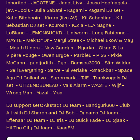
Inherited - JACOTÉNE - Janet Livv - Jesse Hoefnagels -
jev. - Jools - Julia Sabaté - Kagami - Kagami DJ set -
Katie Bitchcoin - Kirara (live AV) - Kit Sebastian - Kit
Sebastian DJ set - Kourosh - K.Zia - L.A. Sagne -
LeBlanc - LEMONSUCKR - Lintworm - Lucy Fabienne -
MAYTE - Mek’Dr’Dr - Meryl Streek - Michael Ekow & May
- Mouth Ulcers - New Candys - Nyarko - Olkan & La
Vipère Rouge - Owen Bryce - Parbleu - PISS - Pixie
McCann - puntjudith - Pyo - Ramses3000 - Säm Wilder
- Sell Everything - Serve - Silverlake -Snackbar - Space
Age DJ Collective - Supermarkt - TJE - Trackvogels DJ
set - UITZENDBUREAU - Vals Alarm - WASTE - Wijf -
Wrong Man - Yazal - Yrsa
DJ support sets: Altstadt DJ team - Bandgurl666 - Club
Alt with DJ Sharon and DJ Bob - Dynamo DJ team -
Effenaar DJ team - DJ Iris - DJ Quick Fade - DJ Sjaak -
Hit The City DJ team - KaasFM