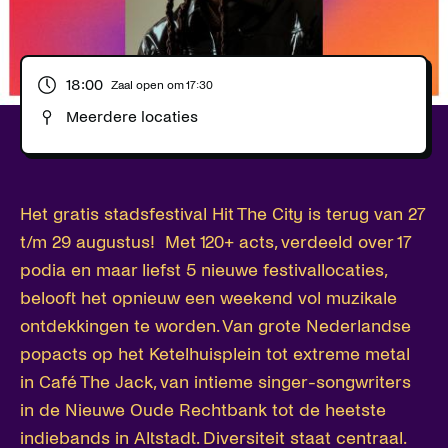
18:00
Zaal open om
17:30
Meerdere locaties
Het gratis stadsfestival Hit The City is terug van 27
t/m 29 augustus! Met 120+ acts, verdeeld over 17
podia en maar liefst 5 nieuwe festivallocaties,
belooft het opnieuw een weekend vol muzikale
ontdekkingen te worden. Van grote Nederlandse
popacts op het Ketelhuisplein tot extreme metal
in Café The Jack, van intieme singer-songwriters
in de Nieuwe Oude Rechtbank tot de heetste
indiebands in Altstadt. Diversiteit staat centraal.