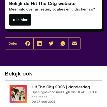
Bekijk de Hit The City website
Meer info over artiesten, locaties en tijdschema's?
Klik hier
Delen
Effenaar
Effenaar
Effenaar
Effenaar
Effenaar
op
op
op
op
op
facebook
linkedin
twitter
whatsapp
mail
Bekijk ook
Hit The City 2026 | donderdag
Openingsavond met High Vis, DEADLETTER
en Croíthe
do 27 aug 2026