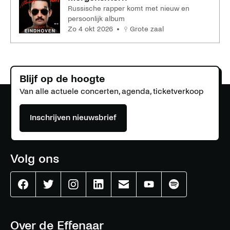
Russische rapper komt met nieuw en
persoonlijk album
zo 4 okt 2026
Grote zaal
Blijf op de hoogte
Van alle actuele concerten, agenda, ticketverkoop
Inschrijven nieuwsbrief
Volg ons
Effenaar
Effenaar
Effenaar
Effenaar
Effenaar
Effenaar
Effenaar
op
op
op
op
op
op
op
facebook
twitter
instagram
linkedin
mail
youtube
spotify
Over de Effenaar