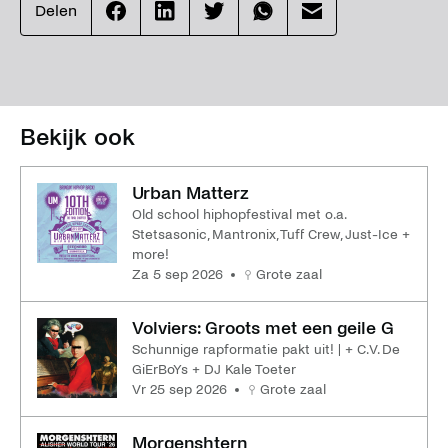
Delen
Effenaar
Effenaar
Effenaar
Effenaar
Effenaar
op
op
op
op
op
facebook
linkedin
twitter
whatsapp
mail
Bekijk ook
Urban Matterz
Old school hiphopfestival met o.a.
Stetsasonic, Mantronix, Tuff Crew, Just-Ice +
more!
za 5 sep 2026
Grote zaal
Volviers: Groots met een geile G
Schunnige rapformatie pakt uit! | + C.V. De
GiErBoYs + DJ Kale Toeter
vr 25 sep 2026
Grote zaal
Morgenshtern