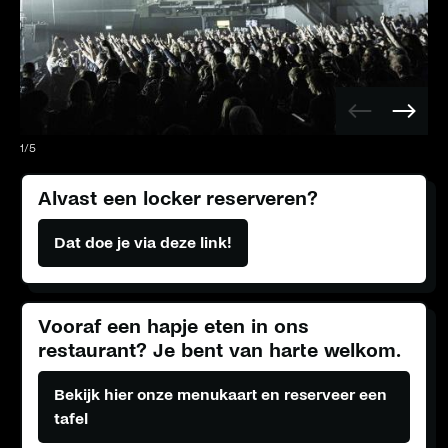
Vorige
Volge
afbeelding
afbee
1
/
5
Alvast een locker reserveren?
Dat doe je via deze link!
Vooraf een hapje eten in ons
restaurant? Je bent van harte welkom.
Bekijk hier onze menukaart en reserveer een
tafel