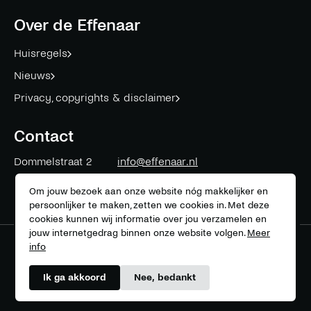
facebook
twitter
instagram
linkedin
mail
youtube
spotify
Over de Effenaar
Huisregels
Nieuws
Privacy, copyrights & disclaimer
Contact
Dommelstraat 2
info@effenaar.nl
5611 CK
Eindhoven
+31 (0)40 311 83 12
Om jouw bezoek aan onze website nóg makkelijker en
persoonlijker te maken, zetten we cookies in. Met deze
cookies kunnen wij informatie over jou verzamelen en
jouw internetgedrag binnen onze website volgen.
Meer
info
Meer over onze partners
Ik ga akkoord
Nee, bedankt