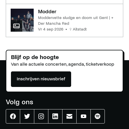
Modder
Moddervette sludge en doom uit Gent | +
Der Mancha Red
vr 4 sep 2026
Altstadt
Blijf op de hoogte
Van alle actuele concerten, agenda, ticketverkoop
Inschrijven nieuwsbrief
Volg ons
Effenaar
Effenaar
Effenaar
Effenaar
Effenaar
Effenaar
Effenaar
op
op
op
op
op
op
op