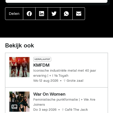
Delen
Effenaar
Effenaar
Effenaar
Effenaar
Effenaar
op
op
op
op
op
facebook
linkedin
twitter
whatsapp
mail
Bekijk ook
VERPLAATST
KMFDM
Iconische industriële metal met 40 jaar
ervaring | + I Ya Toyah
wo 12 aug 2026
Grote zaal
War On Women
Feministische punkformatie | + We Are
Joiners
do 3 sep 2026
Café The Jack