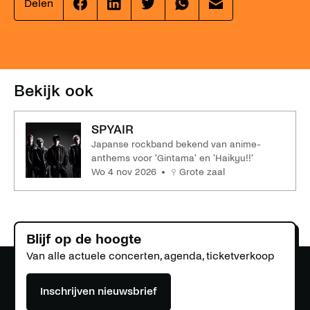
Delen
Effenaar
Effenaar
Effenaar
Effenaar
Effenaar
op
op
op
op
op
facebook
linkedin
twitter
whatsapp
mail
Bekijk ook
SPYAIR
Japanse rockband bekend van anime-
anthems voor 'Gintama' en 'Haikyu!!'
wo 4 nov 2026
Grote zaal
Blijf op de hoogte
Van alle actuele concerten, agenda, ticketverkoop
Inschrijven nieuwsbrief