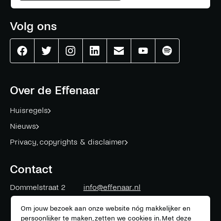
Volg ons
Effenaar
Effenaar
Effenaar
Effenaar
Effenaar
Effenaar
Effenaar
op
op
op
op
op
op
op
facebook
twitter
instagram
linkedin
mail
youtube
spotify
Over de Effenaar
Huisregels
Nieuws
Privacy, copyrights & disclaimer
Contact
Dommelstraat 2
info@effenaar.nl
5611 CK
Eindhoven
+31 (0)40 311 83 12
Om jouw bezoek aan onze website nóg makkelijker en
persoonlijker te maken, zetten we cookies in. Met deze