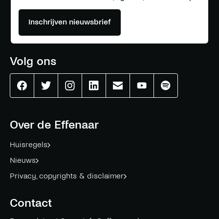
Inschrijven nieuwsbrief
Volg ons
Effenaar
Effenaar
Effenaar
Effenaar
Effenaar
Effenaar
Effenaar
op
op
op
op
op
op
op
facebook
twitter
instagram
linkedin
mail
youtube
spotify
Over de Effenaar
Huisregels
Nieuws
Privacy, copyrights & disclaimer
Contact