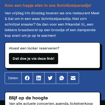
Kom een hapje eten in ons Schnitzelparadijs!
Van vrijdag t/m dinsdag toveren we ons restaurant Meet
& Eat om in een waar Schnitzelparadijs. Niet zo’n
schnitzel snaaier? Ga dan voor een frikandel XL, een
lekkere braadworst op een broodje of een dampende
kop snert om je op te warmen!
Alvast een locker reserveren?
Dat doe je via deze link!
Delen
Effenaar
Effenaar
Effenaar
Effenaar
Effenaar
op
op
op
op
op
facebook
linkedin
twitter
whatsapp
mail
Blijf op de hoogte
Van alle actuele concerten, agenda, ticketverkoop