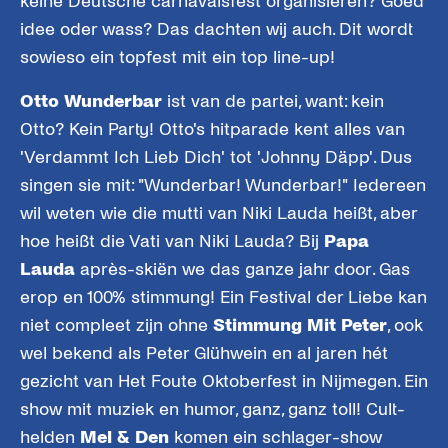
keine Deutsche carnavalsfest organisieren? Goed
idee oder wass? Das dachten wij auch. Dit wordt
sowieso ein topfest mit ein top line-up!
Otto Wunderbar
ist van de partei, want: kein
Otto? Kein Party! Otto's hitparade kent alles van
'Verdammt Ich Lieb Dich' tot 'Johnny Däpp'. Dus
singen sie mit: "Wunderbar! Wunderbar!" Iedereen
wil weten wie die mutti van Niki Lauda heißt, aber
hoe heißt die Vati van Niki Lauda? Bij
Papa
Lauda
après-skiën we das ganze jahr door. Gas
erop en 100% stimmung! Ein Festival der Liebe kan
niet compleet zijn ohne
Stimmung Mit Peter
, ook
wel bekend als Peter Glühwein en al jaren hét
gezicht van Het Foute Oktoberfest in Nijmegen. Ein
show mit muziek en humor, ganz, ganz toll! Cult-
helden
Mel & Den
komen ein schlager-show