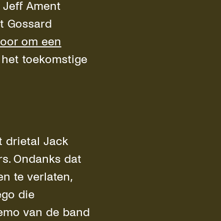
t Jeff Ament
ot Gossard
voor om een
 het toekomstige
 drietal Jack
rs. Ondanks dat
n te verlaten,
ego die
 demo van de band