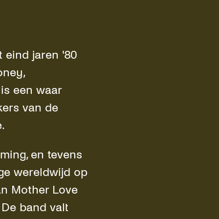
 eind jaren '80
oney,
is een waar
kers van de
ge.
ming, en tevens
ge wereldwijd op
van Mother Love
 De band valt