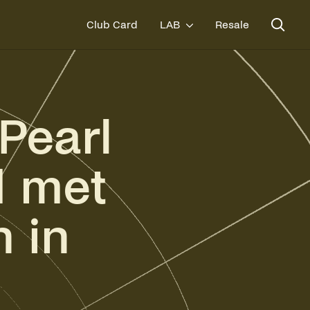
Club Card
LAB
Resale
 Pearl
 met
 in