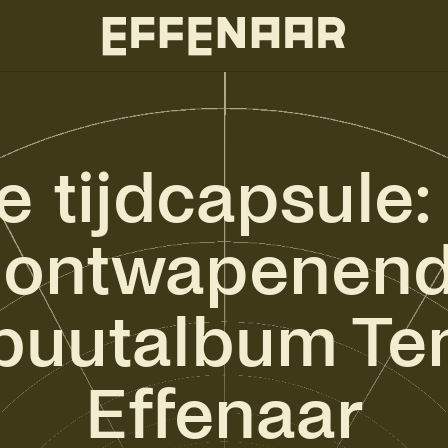
e tijdcapsule:
 ontwapenend
buutalbum Ten
Effenaar