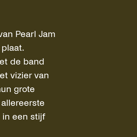
van Pearl Jam
plaat.
hiet de band
t vizier van
hun grote
allereerste
in een stijf