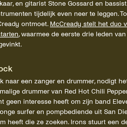
lkaar, en gitarist Stone Gossard en bassis
trumenten tijdelijk even neer te leggen. T
cCready ontmoet.
McCready stelt het duo 
tarten
, waarmee de eerste drie leden van
gevinkt.
ock
ek naar een zanger en drummer, nodigt het
ormalige drummer van Red Hot Chili Peppe
t geen interesse heeft om zijn band Eleve
 jonge surfer en pompbediende uit San Di
m heeft die ze zoeken. Irons stuurt een