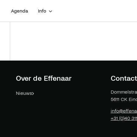
Agenda
Info
Over de Effenaar
Contact
Dommelstra
Nieuws
5611 CK
Ein
info@effena
+31 (0)40 31