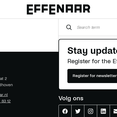
Stay updat
Register for the 
Register for newsletter
at 2
dhoven
ar.nl
Volg ons
1 83 12
Effenaar
Effenaar
Effenaar
Effenaa