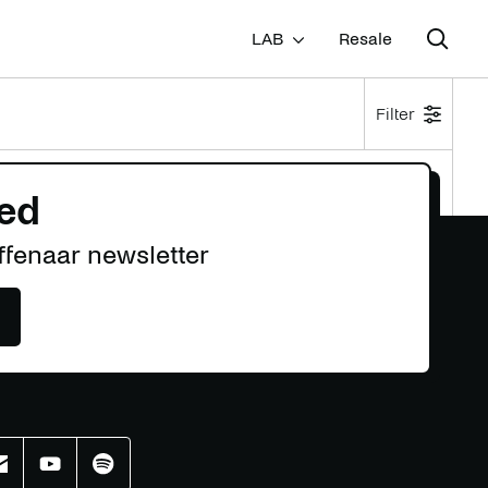
LAB
Resale
Filter
ed
View archive
Effenaar newsletter
r
Effenaar
Effenaar
Effenaar