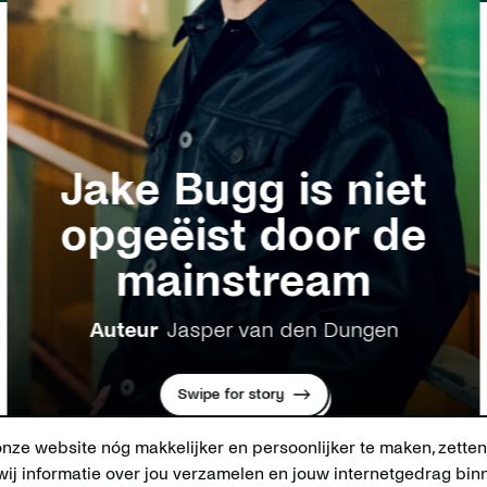
Jake Bugg is niet
opgeëist door de
mainstream
Auteur
Jasper van den Dungen
Swipe for story
ze website nóg makkelijker en persoonlijker te maken, zetten
ij informatie over jou verzamelen en jouw internetgedrag bi