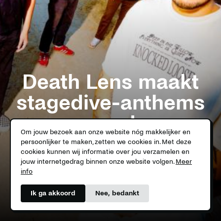
Death Lens maakt
stagedive-anthems
voor de
Om jouw bezoek aan onze website nóg makkelijker en
onderdrukten
persoonlijker te maken, zetten we cookies in. Met deze
cookies kunnen wij informatie over jou verzamelen en
jouw internetgedrag binnen onze website volgen.
Meer
Auteur
Jasper van den Dungen
info
Ik ga akkoord
Nee, bedankt
Swipe for story