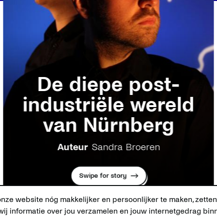
De diepe post-
industriële wereld
van Nürnberg
Auteur
Sandra Broeren
Swipe for story
ze website nóg makkelijker en persoonlijker te maken, zetten
ij informatie over jou verzamelen en jouw internetgedrag bi