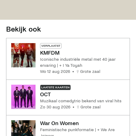
facebook
linkedin
twitter
whatsapp
mail
Bekijk ook
VERPLAATST
KMFDM
Iconische industriële metal met 40 jaar
ervaring | + I Ya Toyah
wo 12 aug 2026
Grote zaal
LAATSTE KAARTEN
OCT
Muzikaal comedytrio bekend van viral hits
zo 30 aug 2026
Grote zaal
War On Women
Feministische punkformatie | + We Are
Joiners