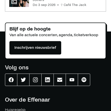
do 3 sep 2026
Café The Jack
Blijf op de hoogte
Van alle actuele concerten, agenda, ticketverkoop
Inschrijven nieuwsbrief
Volg ons
Effenaar
Effenaar
Effenaar
Effenaar
Effenaar
Effenaar
Effenaar
op
op
op
op
op
op
op
facebook
twitter
instagram
linkedin
mail
youtube
spotify
Over de Effenaar
Huisregels