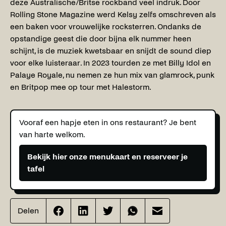
deze Australische/Britse rockband veel indruk. Door
Rolling Stone Magazine werd Kelsy zelfs omschreven als
een baken voor vrouwelijke rocksterren. Ondanks de
opstandige geest die door bijna elk nummer heen
schijnt, is de muziek kwetsbaar en snijdt de sound diep
voor elke luisteraar. In 2023 tourden ze met Billy Idol en
Palaye Royale, nu nemen ze hun mix van glamrock, punk
en Britpop mee op tour met Halestorm.
Vooraf een hapje eten in ons restaurant? Je bent
van harte welkom.
Bekijk hier onze menukaart en reserveer je
tafel
Delen
Effenaar
Effenaar
Effenaar
Effenaar
Effenaar
op
op
op
op
op