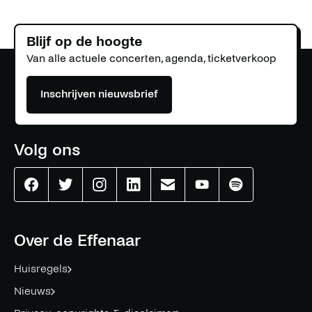
Blijf op de hoogte
Van alle actuele concerten, agenda, ticketverkoop
Inschrijven nieuwsbrief
Volg ons
Effenaar
Effenaar
Effenaar
Effenaar
Effenaar
Effenaar
Effenaar
op
op
op
op
op
op
op
facebook
twitter
instagram
linkedin
mail
youtube
spotify
Over de Effenaar
Huisregels
Nieuws