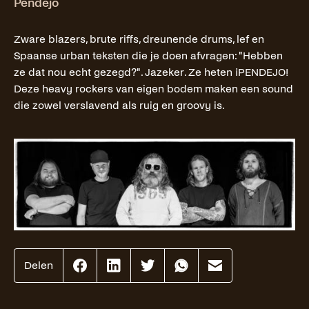
Pendejo
Zware blazers, brute riffs, dreunende drums, lef en
Spaanse urban teksten die je doen afvragen: "Hebben
ze dat nou echt gezegd?". Jazeker. Ze heten ¡PENDEJO!
Deze heavy rockers van eigen bodem maken een sound
die zowel verslavend als ruig en groovy is.
Delen
Effenaar
Effenaar
Effenaar
Effenaar
Effenaar
op
op
op
op
op
facebook
linkedin
twitter
whatsapp
mail