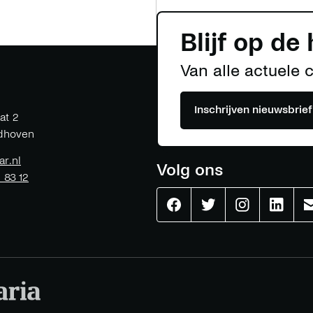
Blijf op de
Van alle actuele 
Inschrijven nieuwsbrief
at 2
dhoven
ar.nl
Volg ons
1 83 12
Effenaar
Effenaar
Effenaar
Effenaa
op
op
op
op
facebook
twitter
instagram
linkedi