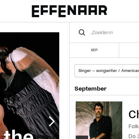
SEP
Singer – songwriter / America
Verwijder filter Singer
september
C
Volgende
Folk
 the
afbeelding
do