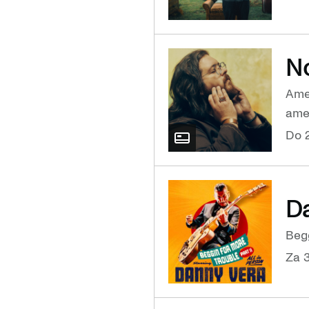
N
Amer
ame
do
D
Begg
za 