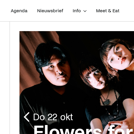
Agenda
Nieuwsbrief
Info
Meet & Eat
do 22 okt
Vorige
Flowers for
afbeelding