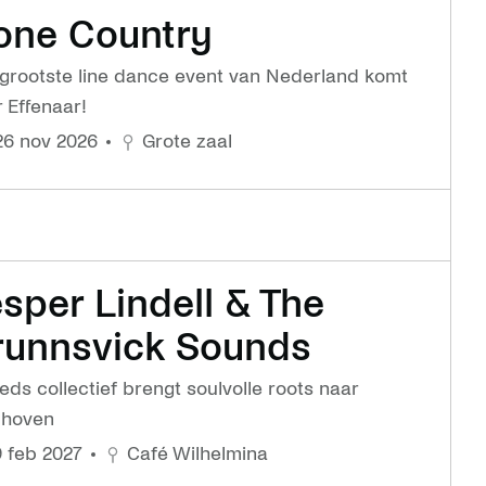
one Country
 grootste line dance event van Nederland komt
 Effenaar!
 26 nov 2026
Grote zaal
sper Lindell & The
runnsvick Sounds
ds collectief brengt soulvolle roots naar
dhoven
19 feb 2027
Café Wilhelmina