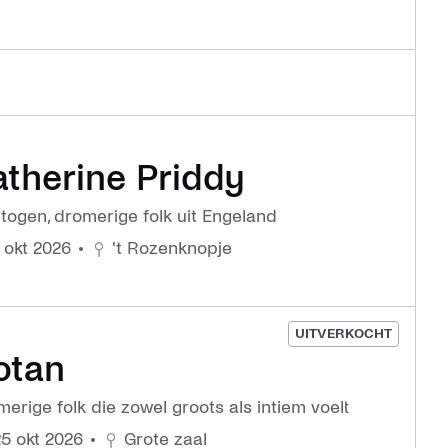
vr 30 okt
BLØF
Zeeuwse poprock van h
hoogste niveau
atherine Priddy
togen, dromerige folk uit Engeland
 1 okt 2026
't Rozenknopje
UITVERKOCHT
otan
erige folk die zowel groots als intiem voelt
25 okt 2026
Grote zaal