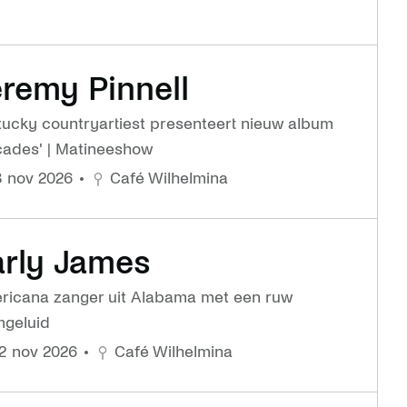
eremy Pinnell
tucky countryartiest presenteert nieuw album
cades' | Matineeshow
 8 nov 2026
Café Wilhelmina
arly James
ricana zanger uit Alabama met een ruw
mgeluid
 12 nov 2026
Café Wilhelmina